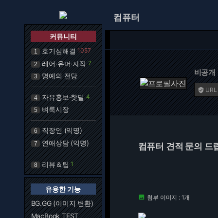
컴퓨터
커뮤니티
호기심해결
1057
1
레어·유머·자작
7
2
비공개
명예의 전당
3
URL

자유홍보·핫딜
4
4
벼룩시장
5
직장인 (익명)
6
연애상담 (익명)
7
컴퓨터 견적 문의 드
리뷰＆팁
1
8
유용한 기능
첨부 이미지 : 1개

BG.GG (이미지 변환)
MacBook TEST