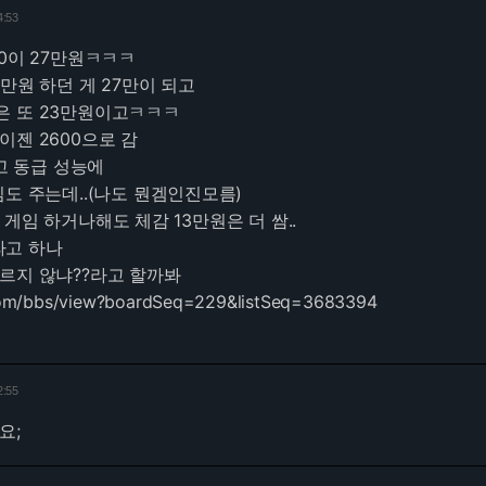
4:53
00이 27만원ㅋㅋㅋ
만원 하던 게 27만이 되고
은 또 23만원이고ㅋㅋㅋ
이젠 2600으로 감
싸고 동급 성능에
는 게임도 주는데..(나도 뭔겜인진모름)
게임 하거나해도 체감 13만원은 더 쌈..
라고 하나
르지 않냐??라고 할까봐
com/bbs/view?boardSeq=229&listSeq=3683394
2:55
요;