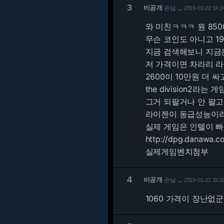
3
비공개
손님
2019-01-22 14:2
…
와 미친ㅋㅋㅋ 뭔 85
무슨 코인도 아니고 19
지금 검색해보니 지금
저 가격이면 차라리 라
2600이 10만원 더 
the division2라
그거 되팔거나 안 팔고 
라이젠이 동급성능이
실제 게임은 인텔이 빠
http://dpg.danawa.
실제게임벤치첨부
4
비공개
손님
2019-01-22 15:3
…
1060 가격이 장난없군