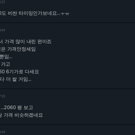
6:22
1060도 비싼 타이밍인가보네요...ㅜㅠ
4:04
서 가격 많이 내린 편이죠
 램은 가격안정세임
임...
로 가고
060 6기가로 다세요
 더 쌀 거임...
7:19
..2060 평 보고
이랑 가격 비슷하겠네요
9:49