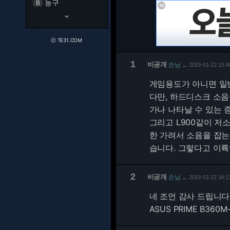
농구
B
keyboard_arrow_down
ⓒ TE31.COM
1
비공개
손님
2019-01-22 13:4
…
게임용도가 아니면 일
다만, 하드디스크 소음
가나 나타날 수 있는 
그리고 L900같이 저
한 가려서 소음을 잡는
습니다. 그렇다고 이륙
2
비공개
손님
2019-01-22 14:1
…
네 조언 감사 드립니다
ASUS PRIME B360