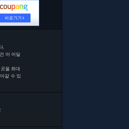
다.
건 머 어딜
 곳을 최대
아갈 수 있
요