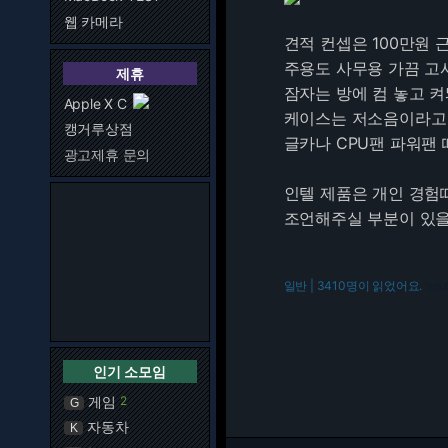
웹 카메라
견적 컨셉은 100만원 근
주용도 사무용 가끔 고사
제휴
잠자는 방에 컴 놓고 켜
Apple X C
케이스는 저소음이라고
캥거루상점
글카나 CPU팬 파워팬
광고제휴 문의
인텔 제품은 개인 경험
조언해주실 부분이 있
일반 | 3410명이 읽었어요.
216.7
인기 소모임
게임
2
G
자동차
K