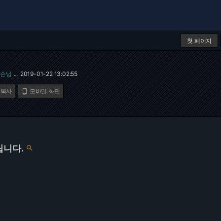
첫 페이지
손님
2019-01-22 13:02:55
…
 복사
모바일 화면

립니다.
