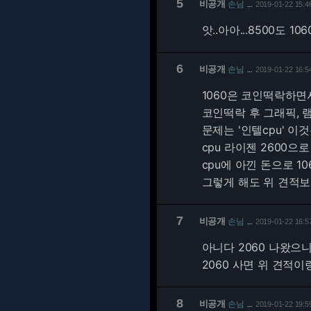
5
비공개
손님
2019-01-22 15:4
…
앗..아아...8500도 
6
비공개
손님
2019-01-22 16:5
…
1060은 코인떡락하면
코인떡락 후 그래픽,
문제는 '인텔cpu' 이것뿐
cpu 라이젠 2600으
cpu에 아낀 돈으로 1
그렇게 해도 위 견적보다
7
비공개
손님
2019-01-22 16:5
…
아니다 2060 나왔으니.
2060 사면 위 견적
8
비공개
손님
2019-01-22 19:5
…