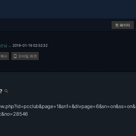
첫 페이지
손님
2019-01-19 02:52:32
…
 복사
모바일 화면

?

view.php?id=pcclub&page=1&sn1=&divpage=6&sn=on&ss=on&
c&no=28546