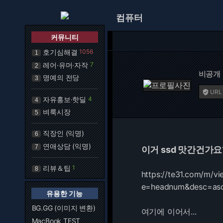
컴퓨터
커뮤니티
호기심해결
1056
1
레어·유머·자작
7
2
비공개
명예의 전당
3
URL

자유홍보·핫딜
4
4
벼룩시장
5
직장인 (익명)
6
연애상담 (익명)
7
이거 ssd 맛간건가요
리뷰＆팁
1
8
https://te31.com/m/
e=headnum&desc=as
유용한 기능
BG.GG (이미지 변환)
여기에 이어서...
MacBook TEST