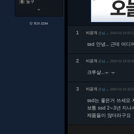
농구
B
keyboard_arrow_down
ⓒ TE31.COM
1
비공개
손님
2019-01-19 03:2
…
ssd 안녕... 근데 어
2
비공개
손님
2019-01-19 03:3
…
크루샬...ㅜ ㅜ
3
비공개
손님
2019-01-19 16:5
…
ssd는 좋은거 쓰세요 
보통 ssd 2~3년 지
제품들이 많더라구요