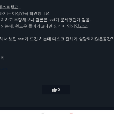
스트했고...
vga까지는 이상없음 확인했네요.
하고 부팅해보니 결론은 ssd가 문제였던거 같음...
되는데. 윈도우 들어가고나면 인식이 안되있고요.
팅해서 보면 ssd가 뜨긴 하는데 디스크 전체가 할당되지않은공간?
...
3.217.99

0