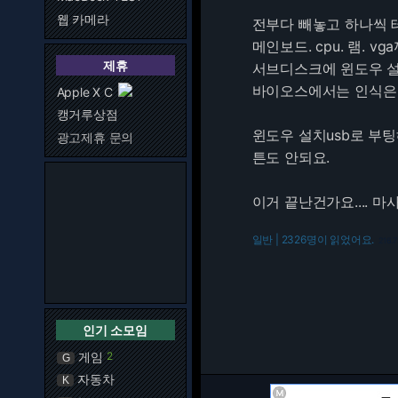
웹 카메라
전부다 빼놓고 하나씩 테
메인보드. cpu. 램. 
제휴
서브디스크에 윈도우 설치
바이오스에서는 인식은 
Apple X C
캥거루상점
윈도우 설치usb로 부
광고제휴 문의
튼도 안되요.
이거 끝난건가요.... 마사카
일반 | 2326명이 읽었어요.
216.7
인기 소모임
게임
2
G
자동차
K