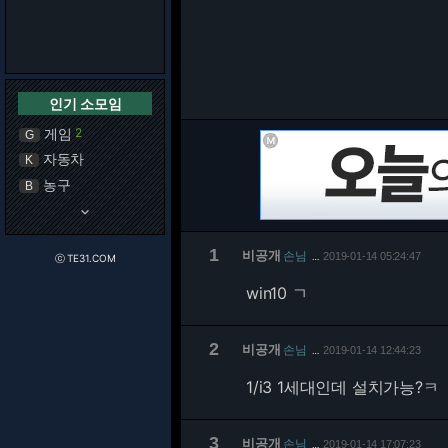
인기 소모임
게임
2
G
자동차
K
농구
B
keyboard_arrow_down
1
비공개
손님
2019-01-14 05:24:47
…
ⓒ TE31.COM
win10 ㄱ
2
비공개
손님
2019-01-14 12:44:23
…
1/
i3 1세대인데 설치가능?ㅋ
3
비공개
손님
2019-01-14 17:07:23
…