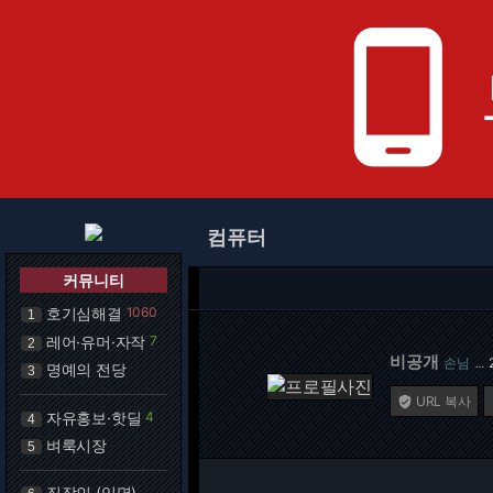
phone_android
컴퓨터
커뮤니티
호기심해결
1060
1
레어·유머·자작
7
2
비공개
손님
…
명예의 전당
3
URL 복사

자유홍보·핫딜
4
4
벼룩시장
5
직장인 (익명)