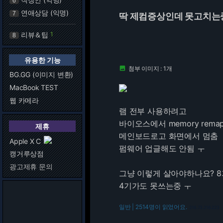
6
연애상담 (익명)
7
딱 제컴증상인데 못고치는
리뷰＆팁
1
8
유용한 기능
첨부 이미지 : 1개

BG.GG (이미지 변환)
MacBook TEST
웹 카메라
램 전부 사용하려고
바이오스에서 memory rem
제휴
메인보드로고 화면에서 멈춤
Apple X C
펌웨어 업글해도 안됨 ㅜ
캥거루상점
광고제휴 문의
그냥 이렇게 살아야하나요? 
4기가도 못쓰는중 ㅜ
일반 | 2514명이 읽었어요.
216.73.216.223