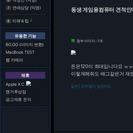
6
연애상담 (익명)
7
동생 게임용컴퓨터 견적인
리뷰＆팁
2
8
유용한 기능
첨부 이미지 : 1개

BG.GG (이미지 변환)
MacBook TEST
웹 카메라
돈은120이 최대입니다요 ㅠ
이렇게해줘도 배그같은거 재
제휴
Apple X C
일반 | 2701명이 읽었어요.
216.73.216.251
캥거루상점
광고제휴 문의