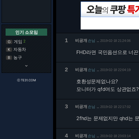
인기 소모임
1
비공개
손님
게임
2
2019-02-18 21:24:06
…
G
자동차
K
FHD라면 국민옵션으로 너
농구
B
keyboard_arrow_down
2
비공개
손님
2019-02-18 22:04:19
…
ⓒ TE31.COM
호환성문제없나요?
모니터가 qfd여도 상관없죠?
3
비공개
손님
2019-02-18 22:17:02
…
2fhd는 문제없지만 qhd는
4
비공개
손님
2019-02-18 23:03:14
…