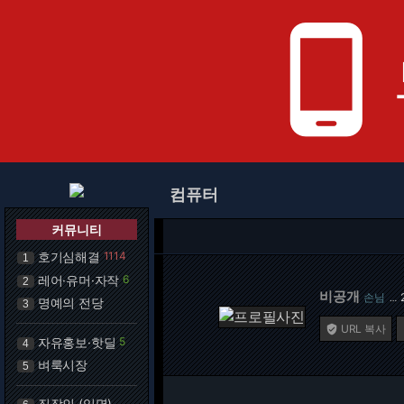
phone_android
컴퓨터
커뮤니티
호기심해결
1114
1
레어·유머·자작
6
2
비공개
손님
…
명예의 전당
3
URL 복사

자유홍보·핫딜
5
4
벼룩시장
5
직장인 (익명)