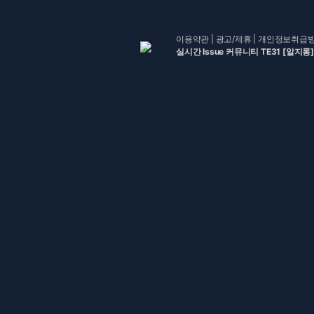
이용약관
|
광고/제휴
|
개인정보취급
실시간 Issue 커뮤니티 TE31 [알지롱]