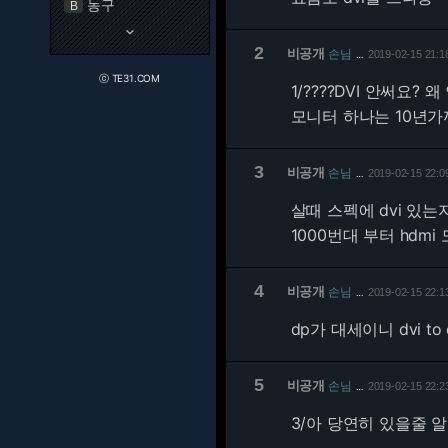
농구
B
keyboard_arrow_down
2
비공개
손님
2019-02-15 21:1
…
ⓒ TE31.COM
1/
????DVI 안써요?
모니터 하나는 10년가
3
비공개
손님
2019-02-15 22:0
…
살때 스펙에 dvi 있
1000번대 부터 hdm
4
비공개
손님
2019-02-15 22:1
…
dp가 대세이니 dvi 
5
비공개
손님
2019-02-15 22:2
…
3/
아 당연히 있을줄 알