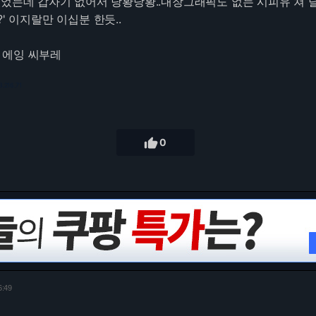
있었는데 갑자기 없어서 당황당황..내장그래픽도 없는 시피유 쳐 
' 이지랄만 이십분 한듯..
 에잉 씨부레
3.216.71

0
6:49