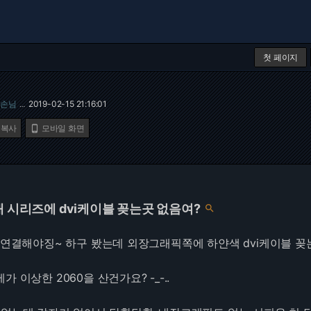
첫 페이지
손님
2019-02-15 21:16:01
…
 복사
모바일 화면

대 시리즈에 dvi케이블 꽂는곳 없음여?

터 연결해야징~ 하구 봤는데 외장그래픽쪽에 하얀색 dvi케이블 
 이상한 2060을 산건가요? -_-..