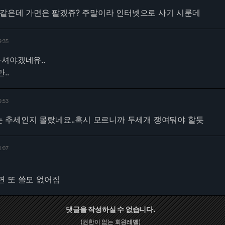
 같은데 가면은 팔겠쥬? 주말이라 인터넷으로 사기 시룬데
9:35
 사셔야겠네유..
..
9:53
는 추세인지 몰랐네요..혹시 모르니까 두세개 쟁여둬야 할듯
1:07
면 또 쓸모 없어짐
댓글을 작성하실 수 없습니다.
(권한이 없는 회원레벨)