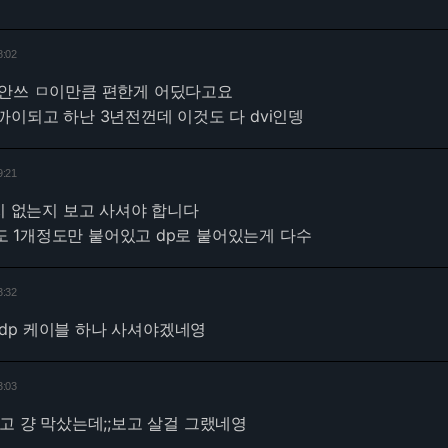
8:02
 왜 안쓰 ㅁ이만큼 편한게 어딨다고요
까이되고 하난 3년전껀데 이것도 다 dvi인뎅
9:21
는지 없는지 보고 사셔야 합니다
i 도 1개정도만 붙어있고 dp로 붙어있는게 다수
3:32
to dp 케이블 하나 사셔야겠네영
3:03
고 걍 막샀는데;;보고 살걸 그랬네영