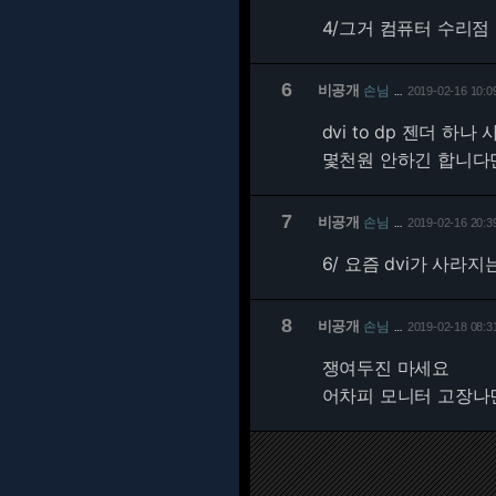
4/그거 컴퓨터 수리점
6
비공개
손님
2019-02-16 10:0
…
dvi to dp 젠더 하나
몇천원 안하긴 합니다만
7
비공개
손님
2019-02-16 20:3
…
6/
요즘 dvi가 사라지
8
비공개
손님
2019-02-18 08:3
…
쟁여두진 마세요
어차피 모니터 고장나