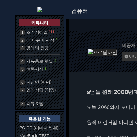
컴퓨터
커뮤니티
호기심해결
1111
1
레어·유머·자작
5
2
비공개
명예의 전당
3
URL

자유홍보·핫딜
4
4
벼룩시장
1
5
직장인 (익명)
1
6
연애상담 (익명)
7
s님들 원래 2000번
리뷰＆팁
3
8
오늘 2060와서 모니
유용한 기능
원래 이런거임 아니면 제가
BG.GG (이미지 변환)
MacBook TEST