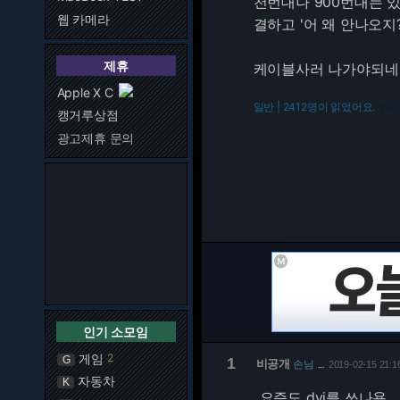
천번대나 900번대는 
웹 카메라
결하고 '어 왜 안나오지?
제휴
케이블사러 나가야되네
Apple X C
일반 | 2412명이 읽었어요.
216.7
캥거루상점
광고제휴 문의
인기 소모임
게임
2
G
1
비공개
손님
2019-02-15 21:1
…
자동차
K
요즘도 dvi를 쓰나용