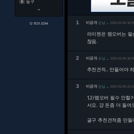
농구
B
keyboard_arrow_down
1
비공개
손님
2019-02-06 18:3
…
ⓒ TE31.COM
라이젠은 램오버는 필순
찮음.
2
비공개
손님
2019-02-06 18:3
…
추천견적.. 만들어야 하는데
3
비공개
손님
2019-02-06 22:1
…
1,2/램오버 필수 안
서요. 걍 돈좀 더 들
글구 추천견적좀 만들어