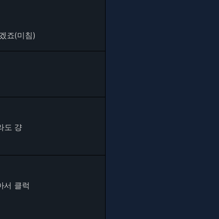
겠죠(미침)
라도 걍
아서 클럭