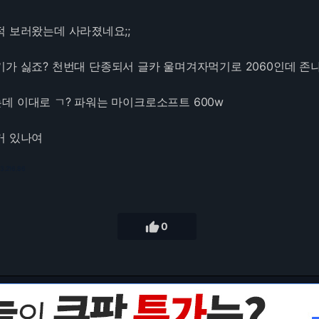
적 보러왔는데 사라졌네요;;
기가 싫죠? 천번대 단종되서 글카 울며겨자먹기로 2060인데 존
데 이대로 ㄱ? 파워는 마이크로소프트 600w
거 있나여
73.216.86

0