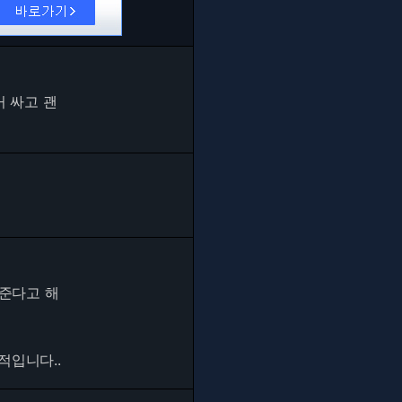
거 싸고 괜
쳐준다고 해
적입니다..