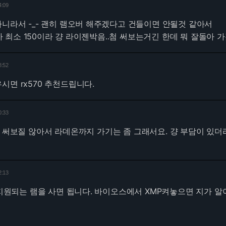
4:09
아니라서 -_- 괜히 램오버 해주겠다고 건들이면 안될것 같아서
최소 150이라 걍 라이젠박음..첨 써보는거긴 한데 뭐 잘돌아 가
8:52
시면 rx570 추천드립니다.
0:33
 써보질 않아서 라데온까지 가기는 좀 그래서요. 걍 부담이 있더
2:13
MP지원되는 램을 사면 됩니다. 바이오스에서 XMP켜놓으면 지가 알