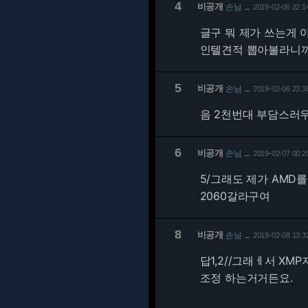
4
비공개
손님
2019-02-06 22:1
…
글구 뭐 제가 쓰는게 
인텔견적 뽑아볼라니까 
5
비공개
손님
2019-02-06 23:3
…
음 2천번대 부담스러우
6
비공개
손님
2019-02-07 00:2
…
5/
그래도 제가 AMD를
2060갈라구여
8
비공개
손님
2019-02-08 13:3
…
답1,2//그래ㅔ서 X
조정 하는거거든요.