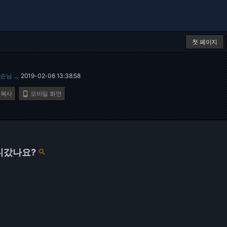
첫 페이지
손님
2019-02-06 13:38:58
…
 복사
모바일 화면

디갔나요?
