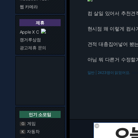
웹 카메라
컴 살일 있어서 추천견
제휴
현시점 왜 이렇게 컴사
Apple X C
캥거루상점
견적 대충집어넣어 봤는
광고제휴 문의
아님 뭐 다른거 수정할
일반 | 2423명이 읽었어요.
216.
인기 소모임
게임
G
자동차
K