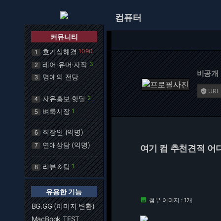
컴퓨터
커뮤니티
호기심해결
1090
1
레어·유머·자작
3
2
비공개
명예의 전당
3
URL

자유홍보·핫딜
2
4
벼룩시장
1
5
직장인 (익명)
6
연애상담 (익명)
7
여기 컴 추천견적 어
리뷰＆팁
1
8
유용한 기능
첨부 이미지 : 1개

BG.GG (이미지 변환)
MacBook TEST