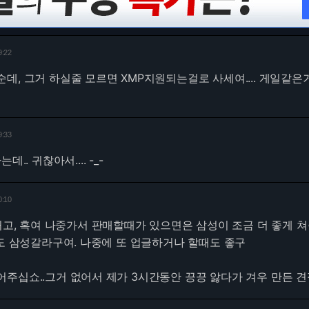
9:22
데, 그거 하실줄 모르면 XMP지원되는걸로 사세여.... 게일같은
9:33
.. 귀찮아서.... -_-
0:10
할거고, 혹여 나중가서 판매할때가 있으면은 삼성이 조금 더 좋게 
여도 삼성갈라구여. 나중에 또 업글하거나 할때도 좋구
주십쇼..그거 없어서 제가 3시간동안 끙끙 앓다가 겨우 만든 견