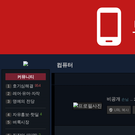
phone_android
컴퓨터
커뮤니티
호기심해결
954
1
레어·유머·자작
2
비공개
손님
…
명예의 전당
3
URL 복사

자유홍보·핫딜
4
4
벼룩시장
5
2