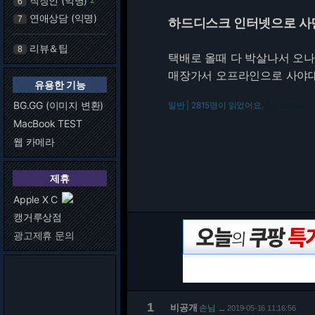
직장인 (익명)
6
연애상담 (익명)
7
하드디스크 인터넷으로 사
리뷰＆팁
8
택배로 올때 다 박살나서 오나
매장가서 오프라인으로 사야대나.
유용한 기능
BG.GG (이미지 변환)
일반 | 2815명이 읽었어요.
216.73.216.82
MacBook TEST
웹 카메라
제휴
Apple X C
캥거루상점
광고제휴 문의
1
비공개
손님
2019-05-16 11:16:56
…