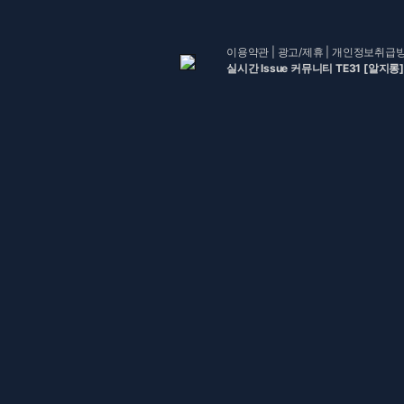
이용약관
|
광고/제휴
|
개인정보취급
실시간 Issue 커뮤니티 TE31 [알지롱]