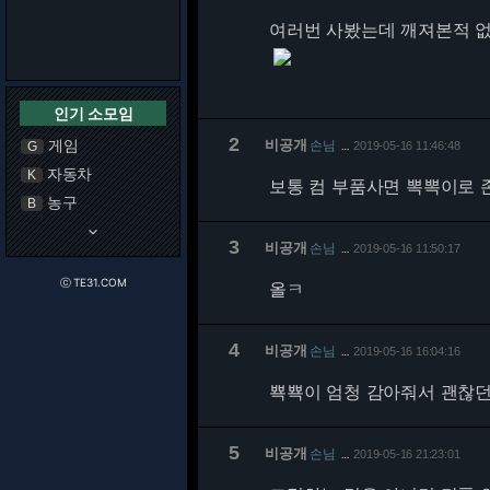
여러번 사봤는데 깨져본적 
인기 소모임
2
게임
비공개
손님
G
2019-05-16 11:46:48
…
자동차
K
보통 컴 부품사면 뽁뽁이로 
농구
B
keyboard_arrow_down
3
비공개
손님
2019-05-16 11:50:17
…
ⓒ TE31.COM
올ㅋ
4
비공개
손님
2019-05-16 16:04:16
…
뾱뾱이 엄청 감아줘서 괜찮
5
비공개
손님
2019-05-16 21:23:01
…