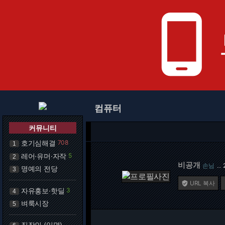
phone_android
컴퓨터
커뮤니티
호기심해결
708
1
레어·유머·자작
5
2
비공개
손님
…
명예의 전당
3
URL 복사

자유홍보·핫딜
3
4
벼룩시장
5
직장인 (익명)