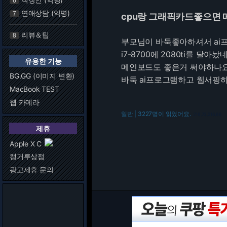
6
연애상담 (익명)
7
cpu랑 그래픽카드좋으면
리뷰＆팁
8
부모님이 바둑좋아하셔서 ai
i7-8700에 2080ti를 달아놨네
유용한 기능
메인보드도 좋은거 써야하나요
BG.GG (이미지 변환)
바둑 ai프로그램하고 웹서핑
MacBook TEST
웹 카메라
일반 | 3227명이 읽었어요.
216.73.216.66
제휴
Apple X C
캥거루상점
광고제휴 문의