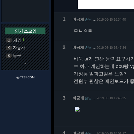
1
비공개
손님
2019-05-10 16:34:40
…
ㅁㄴㅇㄹ
인기 소모임
게임
1
G
2
자동차
비공개
손님
K
2019-05-10 16:47:34
…
농구
B
바둑 ai가 연산 능력 요구
keyboard_arrow_down
수 하나 계산하는데 cpu랑 v
가정용 알파고같은 느낌?
ⓒ TE31.COM
전원부 괜찮은 메인보드가 
3
비공개
손님
2019-05-10 17:45:25
…
4
비공개
손님
2019-05-10 18:01:17
…