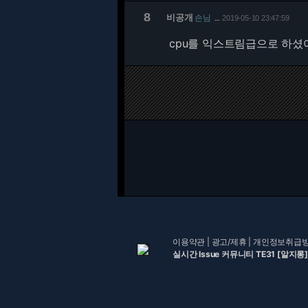
8
비공개
손님
2019-05-10 23:47:59
…
cpu를 익스트림급으로 하셨어
이용약관
|
광고/제휴
|
개인정보취급
실시간 Issue 커뮤니티 TE31 [알지롱]