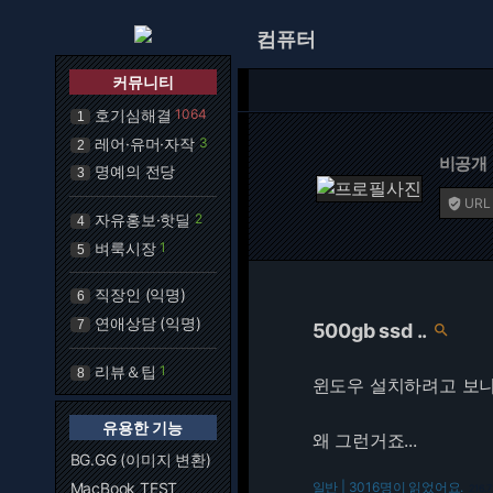
컴퓨터
커뮤니티
호기심해결
1064
1
레어·유머·자작
3
2
비공개
명예의 전당
3
URL

자유홍보·핫딜
2
4
벼룩시장
1
5
직장인 (익명)
6
연애상담 (익명)
7
500gb ssd ..

리뷰＆팁
1
8
윈도우 설치하려고 보니가
유용한 기능
왜 그런거죠...
BG.GG (이미지 변환)
MacBook TEST
일반 | 3016명이 읽었어요.
216.7