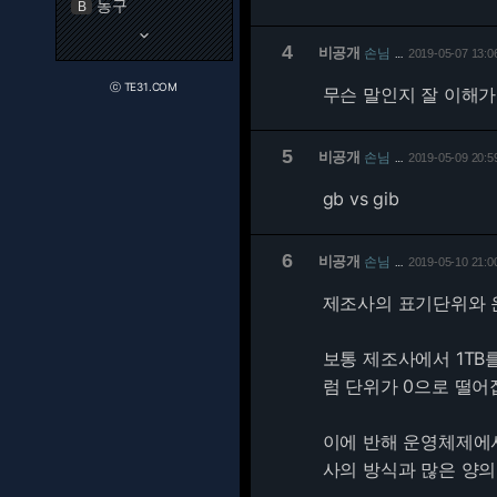
농구
B
keyboard_arrow_down
4
비공개
손님
2019-05-07 13:0
…
ⓒ TE31.COM
무슨 말인지 잘 이해가.
5
비공개
손님
2019-05-09 20:5
…
gb vs gib
6
비공개
손님
2019-05-10 21:0
…
제조사의 표기단위와 
보통 제조사에서 1TB를
럼 단위가 0으로 떨어
이에 반해 운영체제에서 
사의 방식과 많은 양의