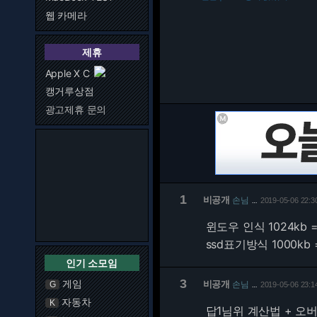
웹 카메라
제휴
Apple X C
캥거루상점
광고제휴 문의
1
비공개
손님
2019-05-06 22:3
…
윈도우 인식 1024kb = 
ssd표기방식 1000kb = 
인기 소모임
3
게임
비공개
손님
G
2019-05-06 23:1
…
자동차
K
답1님위 계산법 + 오