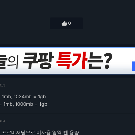

0
0:33
1mb, 1024mb = 1gb
1mb, 1000mb = 1gb
4:04
버 프로비저닝으로 미사용 영역 뺀 용량