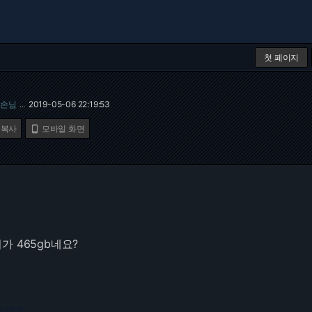
첫 페이지
손님
2019-05-06 22:19:53
…
 복사
모바일 화면

 465gb네요?
3.216.56