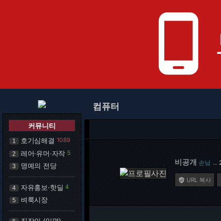
phone_android
컴퓨터
커뮤니티
호기심해결
1089
1
레어·유머·자작
5
2
비공개
손님
…
명예의 전당
3
URL 복사

자유홍보·핫딜
4
4
벼룩시장
5
직장인 (익명)