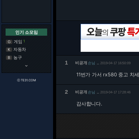
인기 소모임
게임
1
G
자동차
K
농구
B
1
비공개
손님
2019-04-17 16:50:09
…
keyboard_arrow_down
11번가 가서 rx580 중고 치
ⓒ TE31.COM
2
비공개
손님
2019-04-17 17:28:46
…
감사합니다.