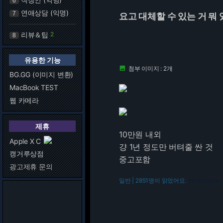
6
연애상담 (익명)
7
요고 대체할 수 있는 거 뭐
리뷰＆팁
2
8
유용한 기능
첨부 이미지 : 2개

BG.GG (이미지 변환)
MacBook TEST
웹 카메라
제휴
10만원 내외
Apple X C
걍 1년 정도만 버텨줄 싼 것
캥거루상점
중고포함
광고제휴 문의
일반 | 2851명이 읽었어요.
216.73.216.226