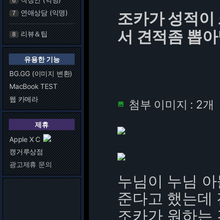
6
연애상담 (익명)
조카가 성적이 
7
서 견적좀 뽑
리뷰＆팁
8
유용한 기능
BG.GG (이미지 변환)
MacBook TEST
웹 카메라
첨부 이미지 : 2개

제휴
Apple X C
캥거루상점
광고제휴 문의
누님이 누님 아
준다고 했는데 전
조카가 원하는