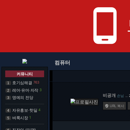
phone_android
컴퓨터
커뮤니티
호기심해결
763
1
레어·유머·자작
3
2
비공개
손님
…
명예의 전당
3
URL 복사

자유홍보·핫딜
4
4
벼룩시장
1
5
직장인 (익명)