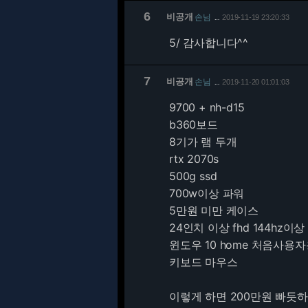
6
비공개
손님
2019-11-19 23:20:33
…
5/
감사합니다^^
7
비공개
손님
2019-11-20 01:01:03
…
9700 + nh-d15
b360보드
8기가 램 두개
rtx 2070s
500g ssd
700w이상 파워
5만원 미만 케이스
24인치 이상 fhd 144hz이
윈도우 10 home 처음사용
키보드 마우스
이렇게 하면 200만원 빠듯