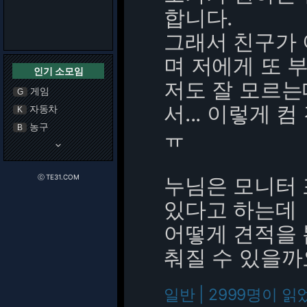
합니다.
그래서 친구가
며 저에게 또 
인기 소모임
저도 잘 모르는
게임
G
서... 이렇게 
자동차
K
농구
B
ㅠ
keyboard_arrow_down
ⓒ TE31.COM
누님은 모니터 
있다고 하는데
어떻게 견적을
춰질 수 있을까
일반 | 2999명이 읽