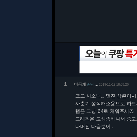
1
비공개
손님
2019-11-19 18:08:20
…
크으 시소닉... 멋진 삼촌이시
사춘기 성적해소용으로 하드
램은 그냥 64로 채워주시죠
그래픽은 고생좀하셔서 중고로
나머진 다음분이..