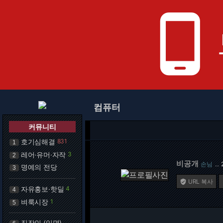
phone_android
컴퓨터
커뮤니티
호기심해결
831
1
레어·유머·자작
3
2
비공개
손님
…
명예의 전당
3
URL 복사

자유홍보·핫딜
4
4
벼룩시장
1
5
직장인 (익명)