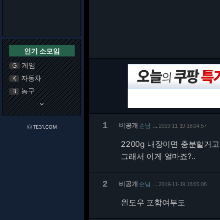
인기 소모임
게임
G
자동차
K
농구
B
keyboard_arrow_down
1
비공개
손님
2019-11-19 18:04:57
…
ⓒ TE31.COM
2200g 내장이면 충분할거고
그래서 이게 얼마죠?..
2
비공개
손님
2019-11-19 18:05:08
…
윈도우 포함여부도