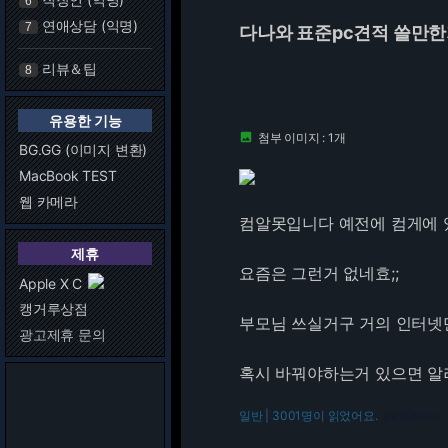
6
연애상담 (익명)
7
다나와 표준pc견적 쓸만한
리뷰＆팁
8
유용한 기능
첨부 이미지 : 1개

BG.GG (이미지 변환)
MacBook TEST
웹 카메라
컴알못입니다 예전에 컴게에 
제휴
요즘은 그런거 없네효;;
Apple X C
캥거루상점
부모님 쓰실거구 거의 인터넷
광고제휴 문의
혹시 바꿔야하는거 있으면 알
일반 | 3001명이 읽었어요.
216.73.217.101