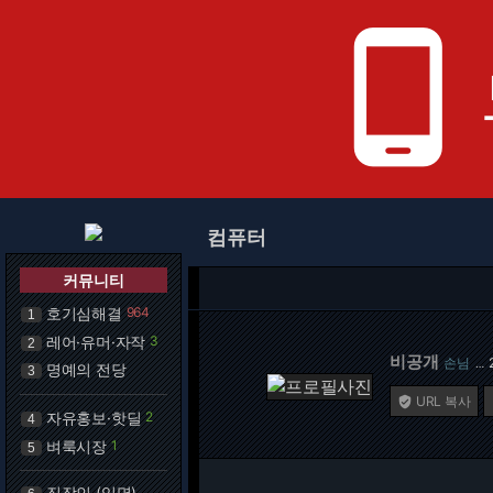
phone_android
컴퓨터
커뮤니티
호기심해결
964
1
레어·유머·자작
3
2
비공개
손님
…
명예의 전당
3
URL 복사

자유홍보·핫딜
2
4
벼룩시장
1
5
직장인 (익명)