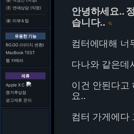
6
연애상담 (익명)
안녕하세요.. 
7
습니다..
리뷰＆팁
8

유용한 기능
컴터에대해 너
BG.GG (이미지 변환)
MacBook TEST
웹 카메라
다나와 같은데
제휴
이건 안된다고
Apple X C
캥거루상점
요..
광고제휴 문의
컴터 가게에다