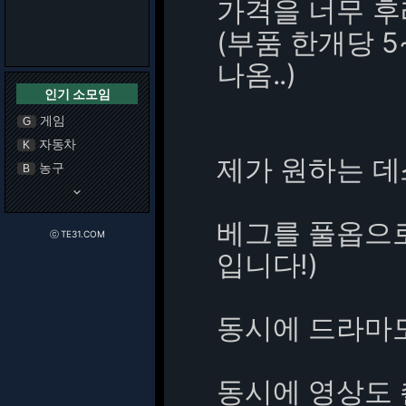
가격을 너무 후
(부품 한개당 
나옴..)
인기 소모임
게임
G
자동차
K
제가 원하는 
농구
B
keyboard_arrow_down
베그를 풀옵으
ⓒ TE31.COM
입니다!)
동시에 드라마도
동시에 영상도 