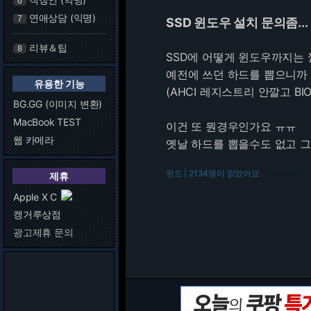
6
연애상담 (익명)
7
SSD 윈도우 설치 문의좀...
리뷰＆팁
8
SSD에 어떻게 윈도우까지는
예전에 쓰던 하드를 뽑으니까 에
유용한 기능
(AHCI 레지스트리 안깔고 B
BG.GG (이미지 변환)
MacBook TEST
이건 또 뭔경우인가요 ㅠㅠ
웹 카메라
옛날 하드를 뽑을수도 없고 
윈도 | 2134명이 읽었어요.
제휴
216.73.216.182
Apple X C
캥거루상점
광고제휴 문의