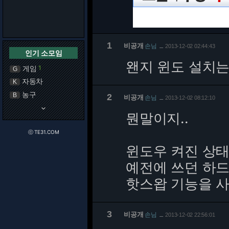
1
비공개
손님
2013-12-02 02:44:43
…
인기 소모임
왠지 윈도 설치
게임
1
G
자동차
K
농구
B
2
비공개
손님
2013-12-02 08:12:10
…
keyboard_arrow_down
뭔말이지..
ⓒ TE31.COM
윈도우 켜진 상
예전에 쓰던 하드
핫스왑 기능을 
3
비공개
손님
2013-12-02 22:56:01
…