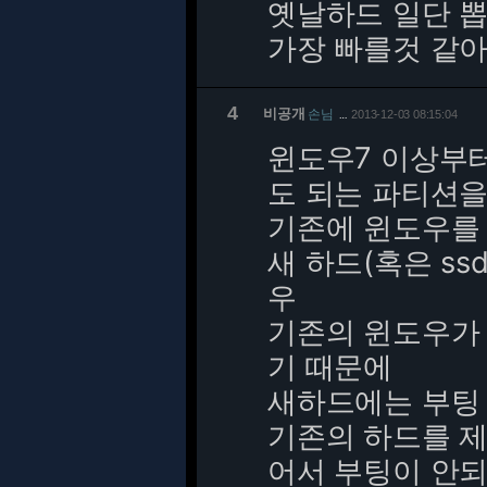
옛날하드 일단 뽑
가장 빠를것 같아
4
비공개
손님
2013-12-03 08:15:04
…
윈도우7 이상부터
도 되는 파티션을
기존에 윈도우를
새 하드(혹은 ss
우
기존의 윈도우가 
기 때문에
새하드에는 부팅
기존의 하드를 제
어서 부팅이 안