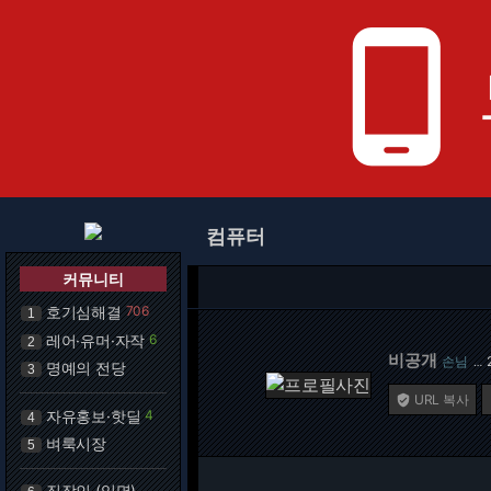
phone_android
컴퓨터
커뮤니티
호기심해결
706
1
레어·유머·자작
6
2
비공개
손님
…
명예의 전당
3
URL 복사

자유홍보·핫딜
4
4
벼룩시장
5
직장인 (익명)