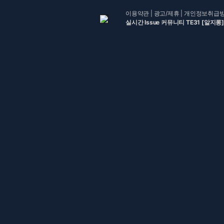
이용약관
|
광고/제휴
|
개인정보취급
실시간 Issue 커뮤니티 TE31 [알지롱]