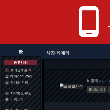
phone_android
사진·카메라
커뮤니티
호기심해결
811
1
레어·유머·자작
3
2
비공개
손님
…
명예의 전당
3
URL 복사

자유홍보·핫딜
3
4
벼룩시장
5
직장인 (익명)