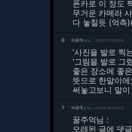
폰카로 이 정도 
무거운 카메라 사
다 놓칠듯 (억측)
6
비공개
손님
2018-12-15 04:25:46
…
'사진을 발로 찍
'그림을 발로 그
좋은 장소에 좋은
뜻으로 한말이에
써놓고보니 말이 
7
비공개
손님
2018-12-16 21:20:22
…
꿀주먹님 :
오래된 글에 댓