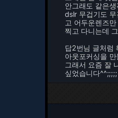
안그래도 같은
dslr 무겁기도
고 어두운렌즈만
찍고 다니는데 
답2번님 글처럼
아웃포커싱을 만들
그래서 요즘 잘 
싶었습니다^^;;;;;