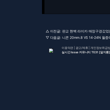
△ 이전글:
판교 현백 라이카 매장구경갔었는데
▽ 다음글:
니콘 20mm.8 VS 14-24N 둘
이용약관
|
광고/제휴
|
개인정보취급
실시간 Issue 커뮤니티 TE31 [알지롱]