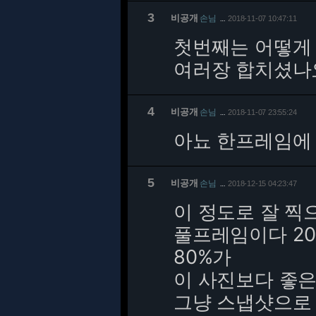
3
비공개
손님
2018-11-07 10:47:11
…
첫번째는 어떻게
여러장 합치셨나
4
비공개
손님
2018-11-07 23:55:24
…
아뇨 한프레임에
5
비공개
손님
2018-12-15 04:23:47
…
이 정도로 잘 찍
풀프레임이다 2
80%가
이 사진보다 좋
그냥 스냅샷으로