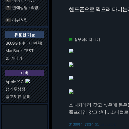
6
연애상담 (익명)
7
핸드폰으로 찍으러 다니는
리뷰＆팁
8
유용한 기능
첨부 이미지 : 4개

BG.GG (이미지 변환)
MacBook TEST
웹 카메라
제휴
Apple X C
캥거루상점
광고제휴 문의
소니카메라 갖고 싶은데 돈은없
풀프레임 갖고싶다.. 소니껄로 
3136명이 읽었어요.
216.73.217.167