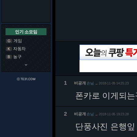
인기 소모임
게임
G
자동차
K
농구
B
keyboard_arrow_down
ⓒ TE31.COM
1
비공개
손님
2018-11-05 14:25:23
…
폰카로 이게되는
2
비공개
손님
2018-11-05 19:23:28
…
단풍사진 은행잎 