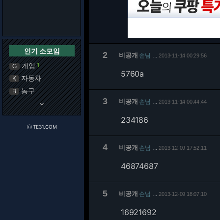
인기 소모임
2
비공개
손님
2013-11-14 00:29:56
…
게임
1
G
5760a
자동차
K
농구
B
3
비공개
손님
2013-11-14 00:44:44
…
keyboard_arrow_down
234186
ⓒ TE31.COM
4
비공개
손님
2013-12-09 17:52:11
…
46874687
5
비공개
손님
2013-12-09 18:07:10
…
16921692