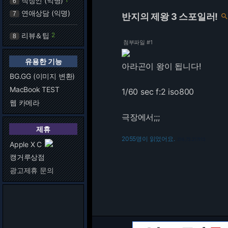
직장인 (익명)
6
연애상담 (익명)
7
반지의 제왕 3 스포일러!
리뷰＆팁
2
8
첨부파일 #1
유용한 기능
아라곤이 왕이 됩니다!
BG.GG (이미지 변환)
MacBook TEST
1/60 sec f:2 iso800
웹 카메라
극장에서;;;
제휴
2055명이 읽었어요.
216.73.217.113
Apple X C
캥거루상점
광고제휴 문의