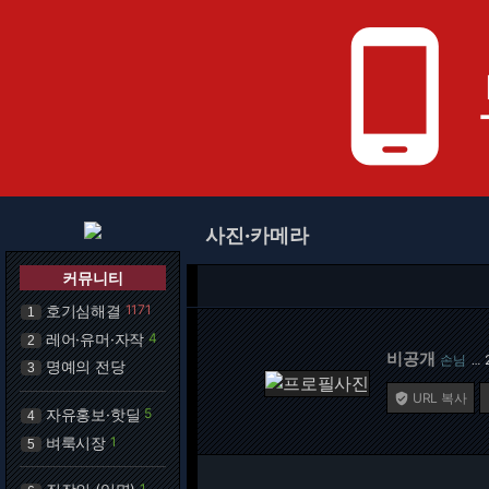
phone_android
사진·카메라
커뮤니티
호기심해결
1171
1
레어·유머·자작
4
2
비공개
손님
…
명예의 전당
3
URL 복사

자유홍보·핫딜
5
4
벼룩시장
1
5
1