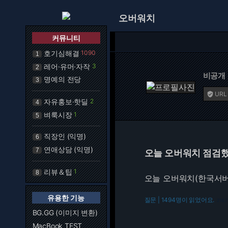
오버워치
커뮤니티
호기심해결
1090
1
레어·유머·자작
3
2
비공개
명예의 전당
3
URL

자유홍보·핫딜
2
4
벼룩시장
1
5
직장인 (익명)
6
연애상담 (익명)
7
오늘 오버워치 점검했
리뷰＆팁
1
8
오늘 오버워치(한국서버
유용한 기능
질문 | 1494명이 읽었어요.
216.7
BG.GG (이미지 변환)
MacBook TEST