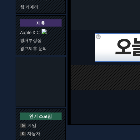
웹 카메라
제휴
Apple X C
캥거루상점
광고제휴 문의
인기 소모임
게임
G
자동차
K