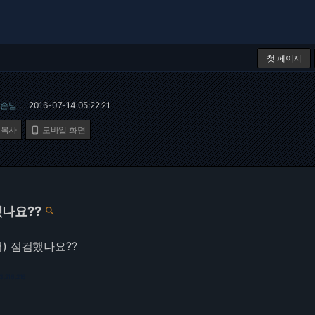
첫 페이지
손님
2016-07-14 05:22:21
…
 복사
모바일 화면

나요??

) 점검했나요??
3.216.216