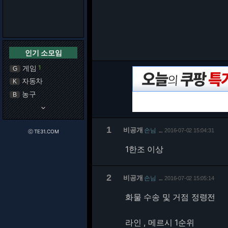
인기 소모임
게임
1
G
자동차
K
농구
B
keyboard_arrow_down
1
비공개
손님
2016-07-02 15:04:31
…
ⓒ TE31.COM
1한조 이상
2
비공개
손님
2016-07-02 15:05:14
…
화물 수송 및 거점 정령전
라인 , 메르시 1순위