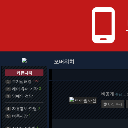
phone_android
오버워치
커뮤니티
호기심해결
1151
1
레어·유머·자작
3
2
비공개
손님
…
명예의 전당
3
URL 복사

자유홍보·핫딜
3
4
벼룩시장
1
5
1