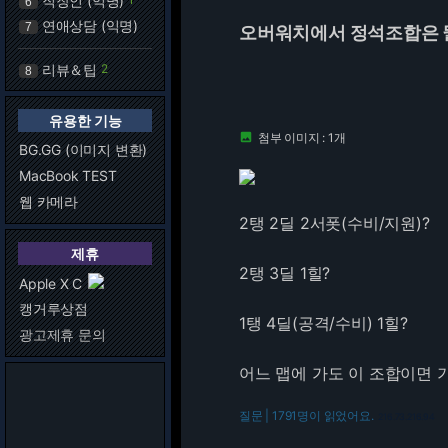
직장인 (익명)
6
연애상담 (익명)
7
오버워치에서 정석조합은 
리뷰＆팁
2
8
유용한 기능
첨부 이미지 : 1개

BG.GG (이미지 변환)
MacBook TEST
웹 카메라
2탱 2딜 2서폿(수비/지원)?
제휴
2탱 3딜 1힐?
Apple X C
캥거루상점
1탱 4딜(공격/수비) 1힐?
광고제휴 문의
어느 맵에 가도 이 조합이면 
질문 | 1791명이 읽었어요.
216.73.216.94