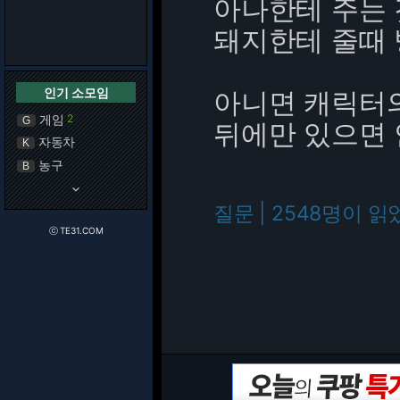
아나한테 주는
돼지한테 줄때 
인기 소모임
아니면 캐릭터
게임
2
G
뒤에만 있으면 
자동차
K
농구
B
keyboard_arrow_down
질문 | 2548명이 읽
ⓒ TE31.COM