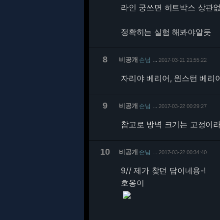
라인 궁쓰면 히트박스 상관
정확히는 실험 해봐야알듯
8
비공개
손님
2017-03-21 21:55:22
…
자리야 베리어, 윈스턴 베리어,
9
비공개
손님
2017-03-22 00:29:27
…
참고로 방벽 크기는 고정이라
10
비공개
손님
2017-03-22 00:34:40
…
9/
/ 제가 찾던 답이네용-!
호옹이