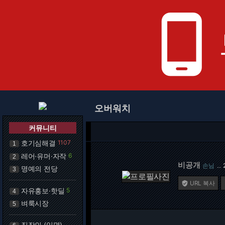
phone_android
오버워치
커뮤니티
호기심해결
1107
1
레어·유머·자작
6
2
비공개
손님
…
명예의 전당
3
URL 복사

자유홍보·핫딜
5
4
벼룩시장
5
직장인 (익명)