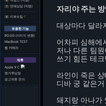
6
연애상담 (익명)
자리야 주는 
7
리뷰＆팁
2
8
대상마다 달라
유용한 기능
BG.GG (이미지 변환)
어차피 심해에
MacBook TEST
웹 카메라
저나 다른 팀
쓰기 힘든 테크
제휴
Apple X C
라인이 죽은 
캥거루상점
광고제휴 문의
디바 궁 같은거
돼지랑 아나가 