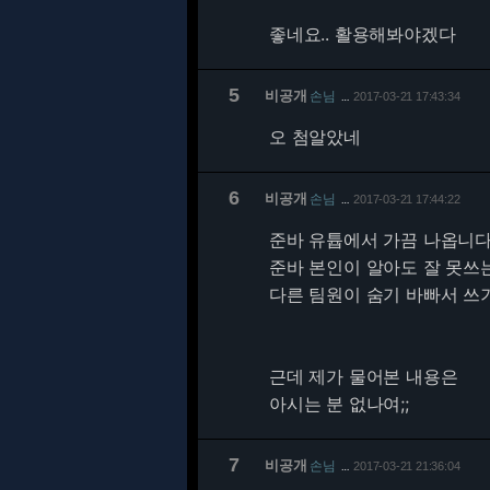
좋네요.. 활용해봐야겠다
5
비공개
손님
2017-03-21 17:43:34
…
오 첨알았네
6
비공개
손님
2017-03-21 17:44:22
…
준바 유튭에서 가끔 나옵니
준바 본인이 알아도 잘 못쓰
다른 팀원이 숨기 바빠서 쓰기
근데 제가 물어본 내용은
아시는 분 없나여;;
7
비공개
손님
2017-03-21 21:36:04
…