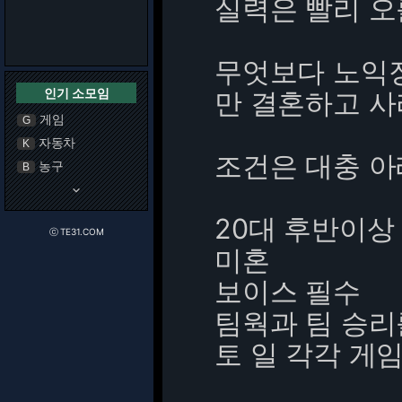
실력은 빨리 오
무엇보다 노익
인기 소모임
만 결혼하고 사
게임
G
자동차
K
조건은 대충 아
농구
B
keyboard_arrow_down
20대 후반이상
ⓒ TE31.COM
미혼
보이스 필수
팀웍과 팀 승
토 일 각각 게임