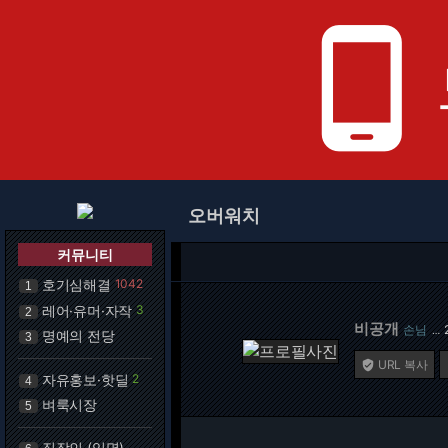
phone_android
오버워치
커뮤니티
호기심해결
1042
1
레어·유머·자작
3
2
비공개
손님
…
명예의 전당
3
URL 복사

자유홍보·핫딜
2
4
벼룩시장
5
직장인 (익명)