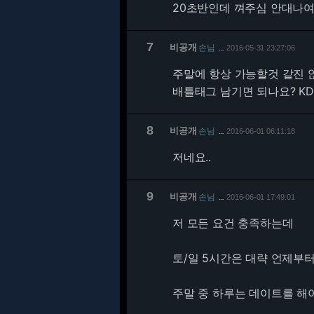
20초반인데 껴주심 안대나여 
7
비공개
손님
2016-05-31 23:27:06
…
주말에 항상 가능할것 같진 
배틀태그 남기면 되나요? KDa
8
비공개
손님
2016-06-01 06:11:18
…
저네요..
9
비공개
손님
2016-06-01 17:49:01
…
저 모든 요건 충족하는데
토/일 5시간은 대략 언제부
주말 중 하루는 데이트를 해야