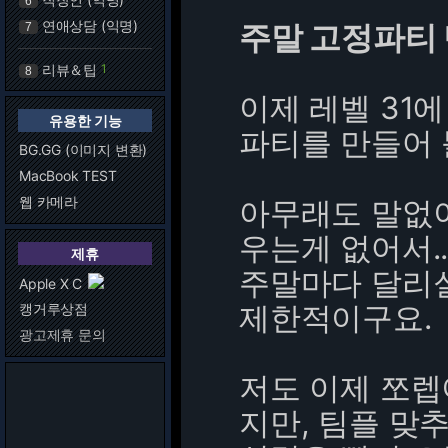
6
연애상담 (익명)
주말 고정파티
7
리뷰＆팁
1
8
이제 레벨 31
유용한 기능
파티를 만들어
BG.GG (이미지 변환)
MacBook TEST
웹 카메라
아무래도 말없이
우는게 없어서.
제휴
주말마다 달리실
Apple X C
제한적이구요.
캥거루상점
광고제휴 문의
저도 이제 쪼렙
지만, 팀플 맞