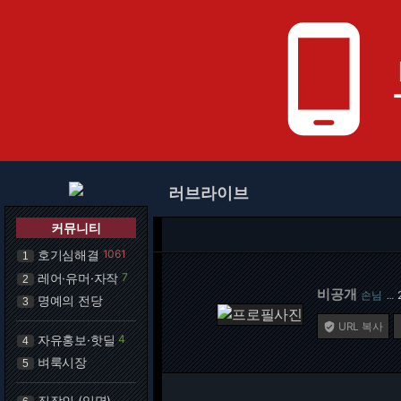
phone_android
러브라이브
커뮤니티
호기심해결
1061
1
레어·유머·자작
7
2
비공개
손님
…
명예의 전당
3
URL 복사

자유홍보·핫딜
4
4
벼룩시장
5
직장인 (익명)