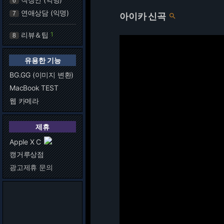
6
연애상담 (익명)
7
아이카 신곡

리뷰＆팁
1
8
유용한 기능
BG.GG (이미지 변환)
MacBook TEST
웹 카메라
제휴
Apple X C
캥거루상점
광고제휴 문의