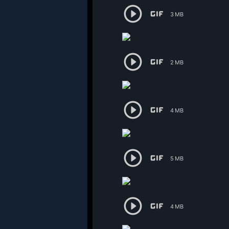


3 MB


2 MB


4 MB


5 MB


4 MB