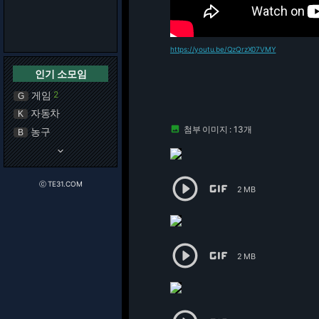
https://youtu.be/QzQrzX07VMY
인기 소모임
게임
2
G
자동차
K
첨부 이미지 : 13개

농구
B
keyboard_arrow_down


ⓒ TE31.COM
2 MB


2 MB