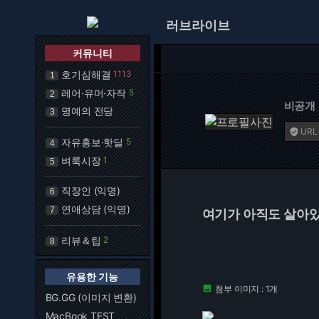
러브라이브
커뮤니티
호기심해결
1113
1
레어·유머·자작
5
2
비공개
명예의 전당
3
URL

자유홍보·핫딜
5
4
벼룩시장
1
5
직장인 (익명)
6
연애상담 (익명)
7
여기가 아직도 살아
리뷰＆팁
2
8
유용한 기능
첨부 이미지 : 1개

BG.GG (이미지 변환)
MacBook TEST