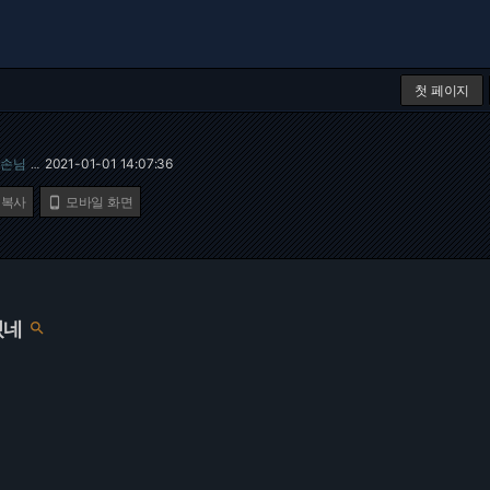
첫 페이지
손님
2021-01-01 14:07:36
…
 복사
모바일 화면

있네
