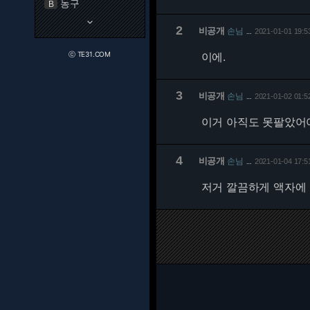
농구
B
keyboard_arrow_down
2
비공개
손님
2021-01-01 19:5
…
ⓒ TE31.COM
이에.
3
비공개
손님
2021-01-02 01:5
…
이거 아직도 못팔았어
4
비공개
손님
2021-01-04 17:5
…
저거 깔끔하게 액자에