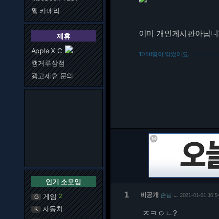
웹 카메라
이미 개인게시판아닙니
제휴
Apple X C
1058명이 읽었어요.
216.73.216.21
캥거루상점
광고제휴 문의
인기 소모임
1
비공개
손님
게임
2
2021-01-01 16:5
…
G
자동차
K
ㅈㅋㅇㄴ?