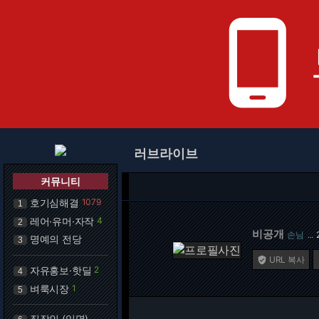
phone_android
러브라이브
커뮤니티
호기심해결
1079
1
레어·유머·자작
4
2
비공개
손님
…
명예의 전당
3
URL 복사

자유홍보·핫딜
2
4
벼룩시장
1
5
직장인 (익명)