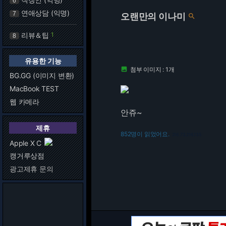
6
연애상담 (익명)
7
오랜만의 이나미

리뷰＆팁
1
8
유용한 기능
첨부 이미지 : 1개

BG.GG (이미지 변환)
MacBook TEST
웹 카메라
안쥬~
제휴
852명이 읽었어요.
216.73.216.135
Apple X C
캥거루상점
광고제휴 문의