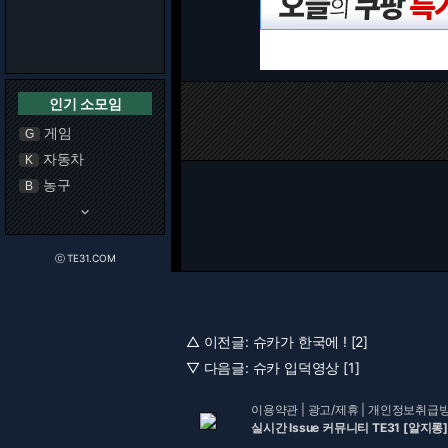
인기 소모임
게임
G
자동차
K
농구
B
keyboard_arrow_down
ⓒ TE31.COM
△ 이전글:
슈카가 한국에 ! [2]
▽ 다음글:
슈카 입덕영상 [1]
이용약관
|
광고/제휴
|
개인정보취급
실시간 Issue 커뮤니티 TE31 [알지롱]