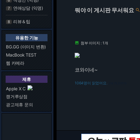
6
연애상담 (익명)
7
뭐야 이 게시판 무서워요
리뷰＆팁
8
유용한 기능
첨부 이미지 : 1개

BG.GG (이미지 변환)
MacBook TEST
웹 카메라
코와이네~
제휴
1064명이 읽었어요.
216.73.217.173
Apple X C
캥거루상점
광고제휴 문의