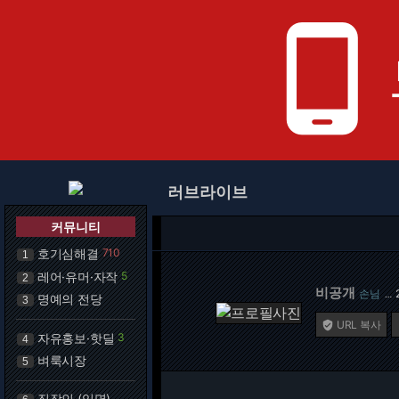
phone_android
러브라이브
커뮤니티
호기심해결
710
1
레어·유머·자작
5
2
비공개
손님
…
명예의 전당
3
URL 복사

자유홍보·핫딜
3
4
벼룩시장
5
직장인 (익명)