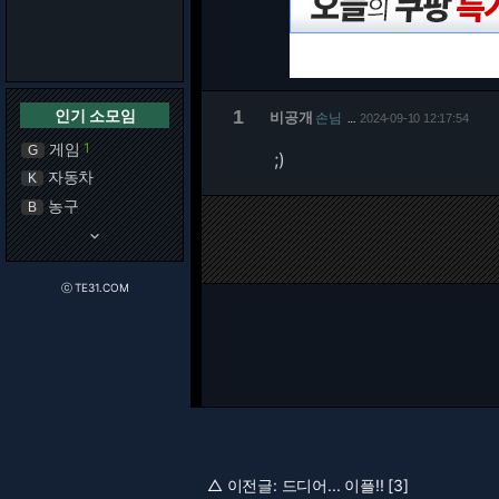
인기 소모임
1
비공개
손님
2024-09-10 12:17:54
…
게임
1
G
;)
자동차
K
농구
B
keyboard_arrow_down
ⓒ TE31.COM
△ 이전글:
드디어... 이플!! [3]