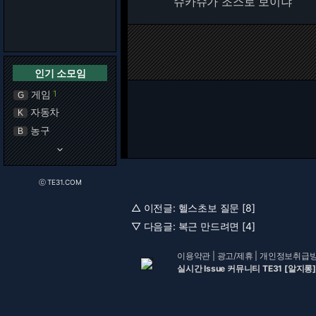
슈카슈가 조스로 보이냐
인기 소모임
게임
1
G
자동차
K
농구
B
keyboard_arrow_down
ⓒ TE31.COM
△ 이전글:
헬스초보 질문 [8]
▽ 다음글:
복근 만드려면 [4]
이용약관
|
광고/제휴
|
개인정보취급
실시간 Issue 커뮤니티 TE31 [알지롱]