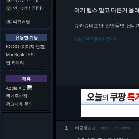
6
연애상담 (익명)
7
여기 헬스 말고 다른거 올
리뷰＆팁
8
슈카슈비츠만 안만들면 됩니까
유용한 기능
잡담 | 3407명이 읽었어요.
216.73.217.6
BG.GG (이미지 변환)
MacBook TEST
웹 카메라
제휴
Apple X C
캥거루상점
광고제휴 문의
1
비공개
손님
2022-05-07 16:38:01
…