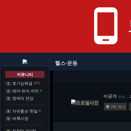
phone_android
헬스·운동
커뮤니티
호기심해결
838
1
레어·유머·자작
4
2
비공개
손님
…
명예의 전당
3
URL 복사

자유홍보·핫딜
4
4
벼룩시장
5
직장인 (익명)