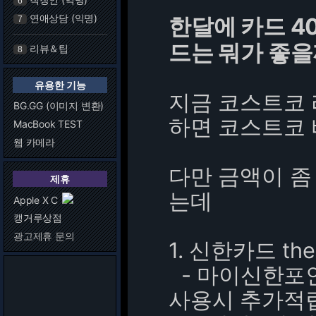
6
연애상담 (익명)
한달에 카드 4
7
드는 뭐가 좋을
리뷰＆팁
8
유용한 기능
지금 코스트코 
BG.GG (이미지 변환)
하면 코스트코 
MacBook TEST
웹 카메라
다만 금액이 좀
제휴
는데
Apple X C
캥거루상점
광고제휴 문의
1. 신한카드 the 
- 마이신한포인트
사용시 추가적립