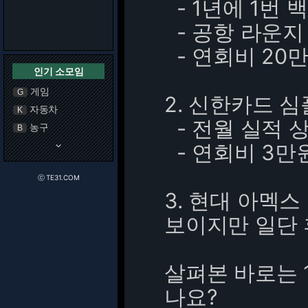
- 1년에 1번 
- 공항 라운지
- 연회비 20
인기 소모임
게임
G
2. 신한카드 
자동차
K
- 전월 실적 
농구
B
- 연회비 3만
keyboard_arrow_down
ⓒ TE31.COM
3. 현대 아멕스
보이지만 일단 
살펴본 바로는 
나요?