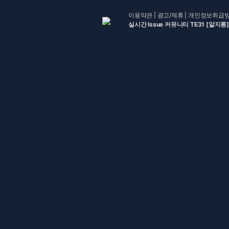
이용약관
|
광고/제휴
|
개인정보취급
실시간 Issue 커뮤니티 TE31 [알지롱]