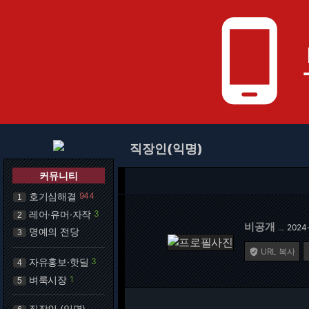
phone_android
직장인(익명)
커뮤니티
호기심해결
944
1
레어·유머·자작
3
2
비공개
2024-
…
명예의 전당
3
URL 복사

자유홍보·핫딜
3
4
벼룩시장
1
5
직장인 (익명)