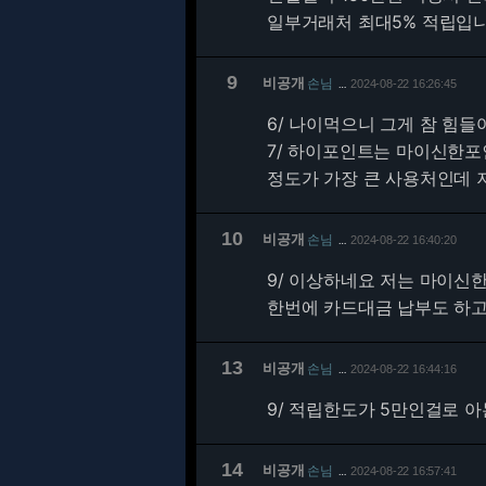
일부거래처 최대5% 적립입니
9
비공개
손님
2024-08-22 16:26:45
…
6/
나이먹으니 그게 참 힘들
7/ 하이포인트는 마이신한
정도가 가장 큰 사용처인데 
10
비공개
손님
2024-08-22 16:40:20
…
9/
이상하네요 저는 마이신
한번에 카드대금 납부도 하
13
비공개
손님
2024-08-22 16:44:16
…
9/
적립한도가 5만인걸로 아
14
비공개
손님
2024-08-22 16:57:41
…