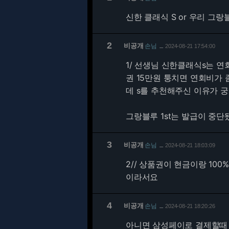
신한 클래식 S or 우리 그랑블
2
비공개
손님
2024-08-21 17:54:00
…
1/
선생님 신한클래식s는 연회비
권 15만원 퉁치면 연회비가 
데 s를 추천해주신 이유가 
그랑블루 1st는 발급이 중
3
비공개
손님
2024-08-21 18:03:09
…
2/
/ 상품권이 현금이랑 100
이라서요
4
비공개
손님
2024-08-21 18:20:26
…
아니면 삼성페이로 결제할때