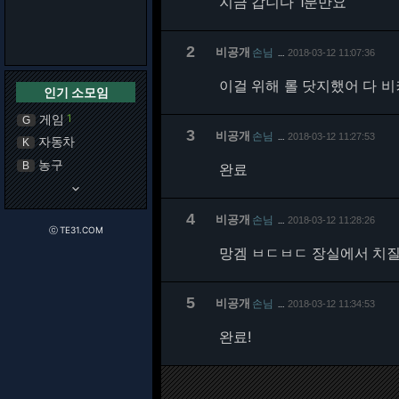
지금 갑니다 1분만요
2
비공개
손님
2018-03-12 11:07:36
…
이걸 위해 롤 닷지했어 다 
인기 소모임
게임
1
G
3
비공개
손님
2018-03-12 11:27:53
…
자동차
K
농구
B
완료
keyboard_arrow_down
4
비공개
손님
2018-03-12 11:28:26
…
ⓒ TE31.COM
망겜 ㅂㄷㅂㄷ 장실에서 치
5
비공개
손님
2018-03-12 11:34:53
…
완료!