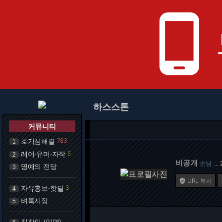
phone_android
하스스톤
커뮤니티
호기심해결
783
1
레어·유머·자작
5
2
비공개
손님
…
명예의 전당
3
URL 복사

자유홍보·핫딜
3
4
벼룩시장
5
직장인 (익명)