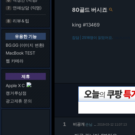
6
연애상담 (익명)
7
80골드 버시죠

리뷰＆팁
8
king #13469
유용한 기능
잡담 | 2516명이 읽었어요.
216.73.217.79
BG.GG (이미지 변환)
MacBook TEST
웹 카메라
제휴
Apple X C
캥거루상점
광고제휴 문의
1
비공개
손님
2018-03-12 11:07:13
…