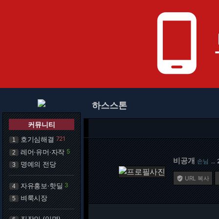
phone_android
하스스톤
커뮤니티
호기심해결
721
1
레어·유머·자작
5
2
비공개
손님
…
명예의 전당
3
URL 복사

자유홍보·핫딜
3
4
벼룩시장
5
직장인 (익명)