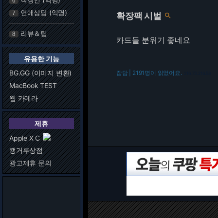
6
연애상담 (익명)
7
확장팩 시벌

리뷰＆팁
8
카드들 분위기 좋네요
유용한 기능
BG.GG (이미지 변환)
잡담 | 2191명이 읽었어요.
216.73.216.58
MacBook TEST
웹 카메라
제휴
Apple X C
캥거루상점
광고제휴 문의