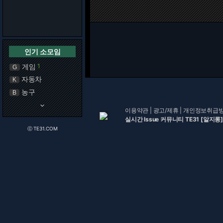
인기 소모임
게임
1
G
자동차
K
농구
B
keyboard_arrow_down
이용약관
|
광고/제휴
|
개인정보취급
실시간 Issue 커뮤니티 TE31 [알지롱]
ⓒ TE31.COM