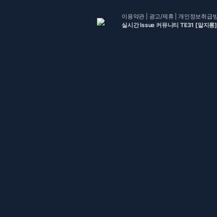
이용약관
|
광고/제휴
|
개인정보취급
실시간 Issue 커뮤니티 TE31 [알지롱]