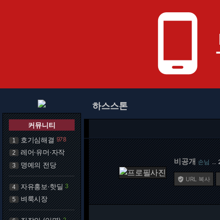
phone_android
하스스톤
커뮤니티
호기심해결
978
1
레어·유머·자작
2
비공개
손님
…
명예의 전당
3
URL 복사

자유홍보·핫딜
3
4
벼룩시장
5
2