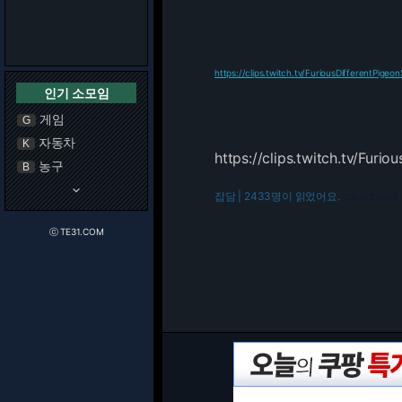
https://clips.twitch.tv/FuriousDifferentPigeo
인기 소모임
게임
G
자동차
K
https://clips.twitch.tv/Furi
농구
B
keyboard_arrow_down
잡담 | 2433명이 읽었어요.
216.73.216.109
ⓒ TE31.COM