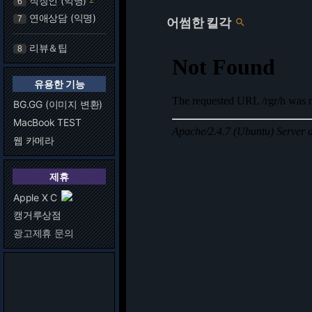
직장인 (익명)
6
연애상담 (익명)
7
어썸한 킬각

리뷰＆팁
8
유용한 기능
BG.GG (이미지 변환)
MacBook TEST
웹 카메라
제휴
Apple X C
캥거루상점
광고제휴 문의