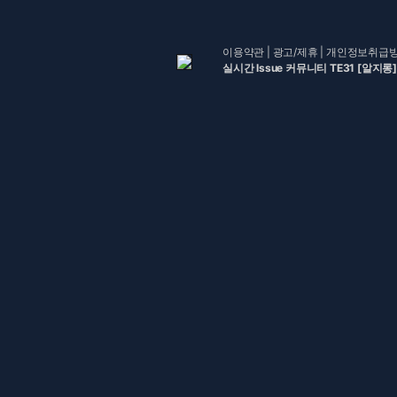
이용약관
|
광고/제휴
|
개인정보취급
실시간 Issue 커뮤니티 TE31 [알지롱]