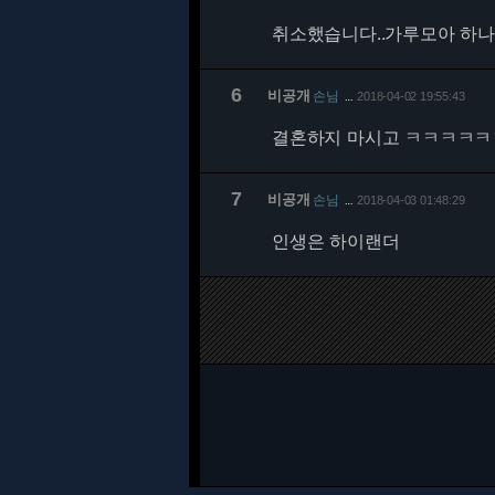
취소했습니다..가루모아 하
6
비공개
손님
2018-04-02 19:55:43
…
결혼하지 마시고 ㅋㅋㅋㅋㅋ
7
비공개
손님
2018-04-03 01:48:29
…
인생은 하이랜더