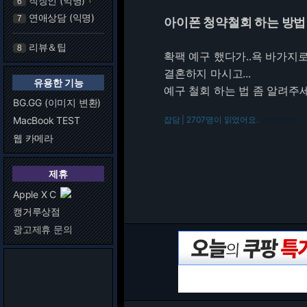
직장인 (익명)
6
연애상담 (익명)
7
아이폰 청약철회 하는 방법
리뷰＆팁
8
확팩 예구 했다가..욕 바가지
결혼하지 마시고...
유용한 기능
예구 철회 하는 법 좀 알려주
BG.GG (이미지 변환)
MacBook TEST
잡담 | 2707명이 읽었어요.
216.73.216.63
웹 카메라
제휴
Apple X C
캥거루상점
광고제휴 문의