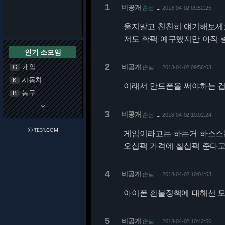
1
비공개
손님
2018-04-02 09:52:25
…
울지말고 천천히 얘기해보세
저도 확팩 예구했지만 아직 
인기 소모임
2
게임
비공개
손님
G
2018-04-02 09:56:03
…
자동차
K
이래서 안드폰을 써야하는 겁니
농구
B
keyboard_arrow_down
3
비공개
손님
2018-04-02 10:02:24
…
ⓒ TE31.COM
게임이라고는 하는거 하스스
오십팩 가격에 칠십팩 준다고
4
비공개
손님
2018-04-02 10:04:53
…
아이폰 환불정책에 대해선 모
5
비공개
손님
2018-04-02 10:42:56
…