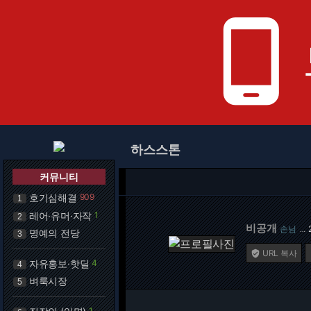
phone_android
하스스톤
커뮤니티
호기심해결
909
1
레어·유머·자작
1
2
비공개
손님
…
명예의 전당
3
URL 복사

자유홍보·핫딜
4
4
벼룩시장
5
1