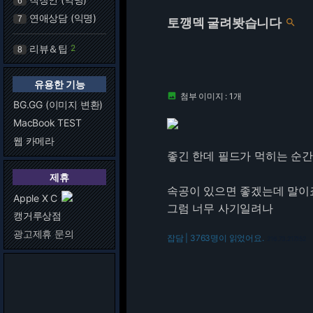
6
연애상담 (익명)
7
토깽덱 굴려봣습니다

리뷰＆팁
2
8
유용한 기능
첨부 이미지 : 1개

BG.GG (이미지 변환)
MacBook TEST
웹 카메라
좋긴 한데 필드가 먹히는 순간
제휴
속공이 있으면 좋겠는데 말이
Apple X C
그럼 너무 사기일려나
캥거루상점
광고제휴 문의
잡담 | 3763명이 읽었어요.
216.73.217.152