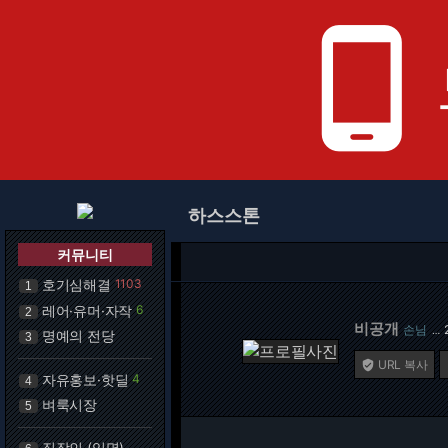
phone_android
하스스톤
커뮤니티
호기심해결
1103
1
레어·유머·자작
6
2
비공개
손님
…
명예의 전당
3
URL 복사

자유홍보·핫딜
4
4
벼룩시장
5
직장인 (익명)