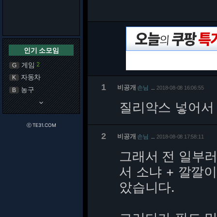
인기 소모임
게임
2
G
자동차
K
1
비공개
손님
2018-08-08 16:06:55
농구
…
B
keyboard_arrow_down
질리악스 넣어서
ⓒ TE31.COM
2
비공개
손님
2018-08-08 17:58:11
…
그래서 전 일부러
서 소냐 + 깔깔
았습니다.