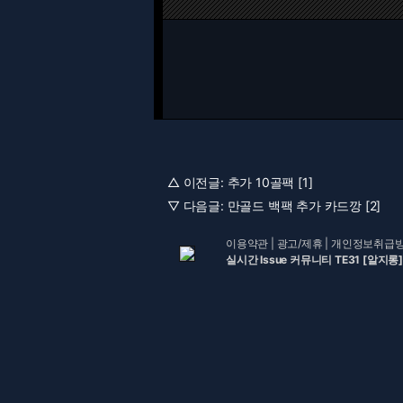
△ 이전글:
추가 10골팩 [1]
▽ 다음글:
만골드 백팩 추가 카드깡 [2]
이용약관
|
광고/제휴
|
개인정보취급
실시간 Issue 커뮤니티 TE31 [알지롱]