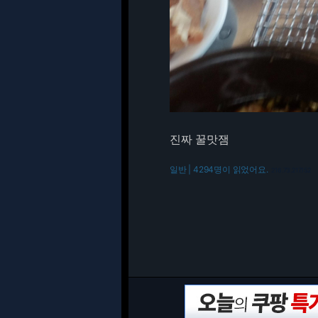
진짜 꿀맛잼
일반 | 4294명이 읽었어요.
216.73.217.152