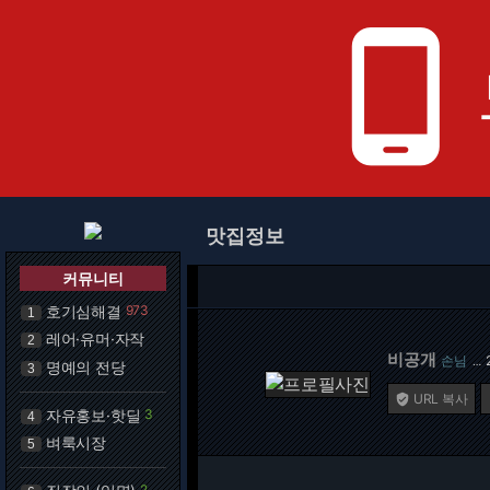
phone_android
맛집정보
커뮤니티
호기심해결
973
1
레어·유머·자작
2
비공개
손님
…
명예의 전당
3
URL 복사

자유홍보·핫딜
3
4
벼룩시장
5
2