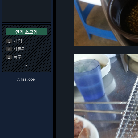
인기 소모임
게임
G
자동차
K
농구
B
keyboard_arrow_down
ⓒ TE31.COM