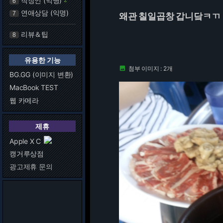
직장인 (익명)
6
연애상담 (익명)
7
왜관 칠일곱창 갑니닼ㅋㄲ
리뷰＆팁
8
유용한 기능
첨부 이미지 : 2개

BG.GG (이미지 변환)
MacBook TEST
웹 카메라
제휴
Apple X C
캥거루상점
광고제휴 문의