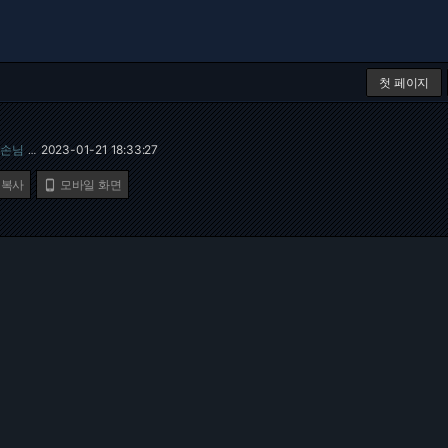
첫 페이지
손님
2023-01-21 18:33:27
…
 복사
모바일 화면
