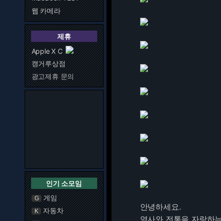
웹 카메라
제휴
Apple X C
캥거루상점
광고제휴 문의
인기 소모임
게임
G
안녕하세요.
자동차
K
역사와 전통을 자랑하는