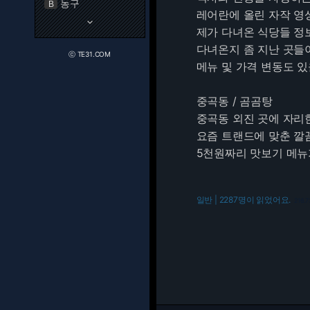
농구
B
레어란에 올린 자작 영
keyboard_arrow_down
제가 다녀온 식당들 정
다녀온지 좀 지난 곳들
ⓒ TE31.COM
메뉴 및 가격 변동도 있
중곡동 / 곰곰탕
중곡동 외진 곳에 자리
요즘 트랜드에 맞춘 깔
5천원짜리 맛보기 메뉴
일반 | 2287명이 읽었어요.
216.7