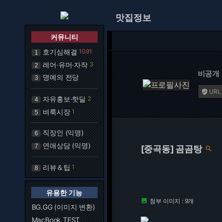
맛집정보
커뮤니티
호기심해결
1091
1
레어·유머·자작
3
2
비공개
명예의 전당
3
URL

자유홍보·핫딜
2
4
벼룩시장
1
5
직장인 (익명)
6
연애상담 (익명)
7
[중곡동] 곰곰탕

리뷰＆팁
1
8
유용한 기능
첨부 이미지 : 9개

BG.GG (이미지 변환)
MacBook TEST