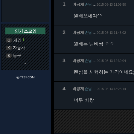
1
비공개
손님
2015-08-13 11:09:50
…
월배쓰세여^^
인기 소모임
2
비공개
손님
2015-08-13 11:48:02
…
게임
1
G
월베는 넘비쌈 ㅎㅎ
자동차
K
농구
B
3
비공개
손님
2015-08-13 12:30:04
…
keyboard_arrow_down
팬심을 시험하는 가격이네요;;
ⓒ TE31.COM
4
비공개
손님
2015-08-13 13:28:14
…
너무 비쌍