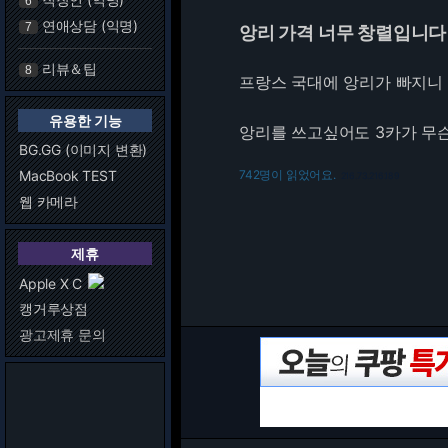
6
연애상담 (익명)
7
앙리 가격 너무 창렬입니다
리뷰＆팁
8
프랑스 국대에 앙리가 빠지니
유용한 기능
앙리를 쓰고싶어도 3카가 무슨 
BG.GG (이미지 변환)
MacBook TEST
742명이 읽었어요.
216.73.216.189
웹 카메라
제휴
Apple X C
캥거루상점
광고제휴 문의