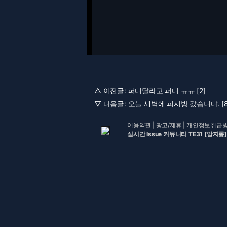
△ 이전글:
퍼디달라고 퍼디 ㅠㅠ [2]
▽ 다음글:
오늘 새벽에 피시방 갔습니댜. [8
이용약관
|
광고/제휴
|
개인정보취급
실시간 Issue 커뮤니티 TE31 [알지롱]