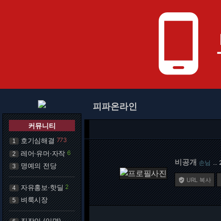
phone_android
피파온라인
커뮤니티
호기심해결
773
1
레어·유머·자작
6
2
비공개
손님
…
명예의 전당
3
URL 복사

자유홍보·핫딜
2
4
벼룩시장
5
직장인 (익명)