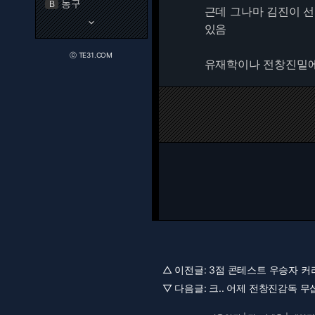
농구
B
근데 그나마 김진이 선
keyboard_arrow_down
있음
ⓒ TE31.COM
유재학이나 전창진밑에
△ 이전글:
3점 콘테스트 우승자 커리 
▽ 다음글:
크.. 어제 전창진감독 