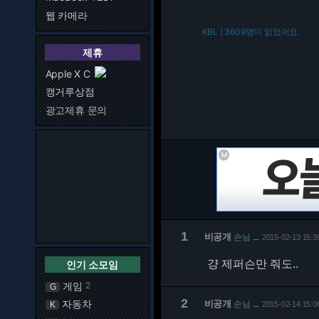
웹 카메라
KBL | 3609명이 읽었어요.
216.7
제휴
Apple X C
캥거루상점
광고제휴 문의
1
비공개
손님
2015-02-13 15:3
…
걍 제퍼슨만 줘도..
인기 소모임
게임
2
G
2
자동차
비공개
손님
K
2015-02-14 15:0
…