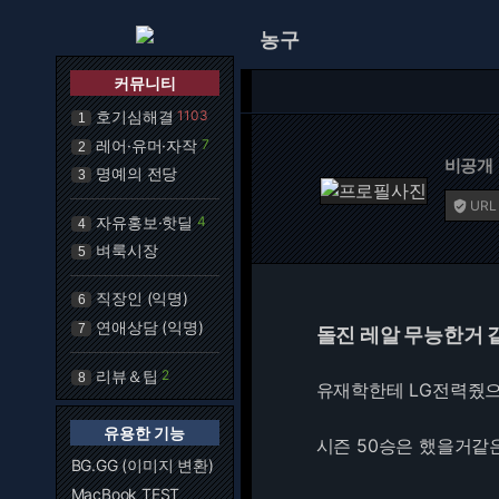
농구
커뮤니티
호기심해결
1103
1
레어·유머·자작
7
2
비공개
명예의 전당
3
URL

자유홍보·핫딜
4
4
벼룩시장
5
직장인 (익명)
6
연애상담 (익명)
7
돌진 레알 무능한거 
리뷰＆팁
2
8
유재학한테 LG전력줬
유용한 기능
시즌 50승은 했을거같은
BG.GG (이미지 변환)
MacBook TEST