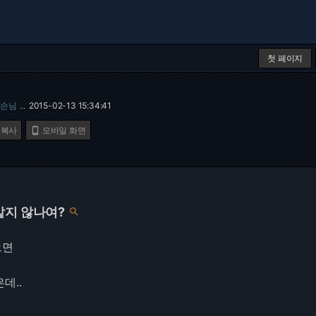
첫 페이지
손님
2015-02-13 15:34:41
…
 복사
모바일 화면

같지 않나여?

으면
데..