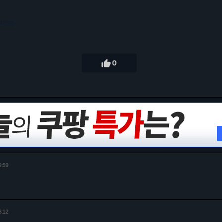
3.217.15

0
9:59
8:12