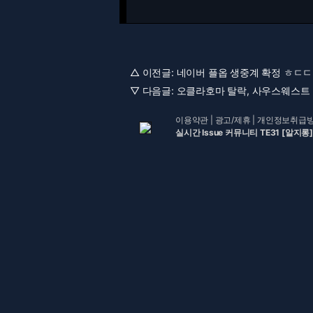
△ 이전글:
네이버 플옵 생중계 확정 ㅎㄷㄷ [
▽ 다음글:
오클라호마 탈락, 사우스웨스트 5
이용약관
|
광고/제휴
|
개인정보취급
실시간 Issue 커뮤니티 TE31 [알지롱]