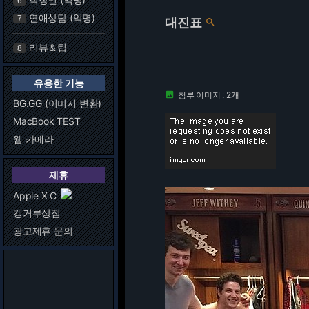
6
연애상담 (익명)
7
대진표

리뷰＆팁
8
유용한 기능
첨부 이미지 : 2개

BG.GG (이미지 변환)
MacBook TEST
웹 카메라
제휴
Apple X C
캥거루상점
광고제휴 문의