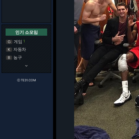
인기 소모임
게임
1
G
자동차
K
농구
B
keyboard_arrow_down
ⓒ TE31.COM