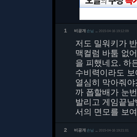
1
비공개
손님
2015-04-16 19:12:09
…
저도 밀워키가 반
맥컬럼 바툼 없어
을 피했네요. 하
수비력이라도 보
열심히 막아줘야
까 폽할배가 눈번
발리고 게임끝날
서의 면모를 보
2
비공개
손님
2015-04-16 19:21:01
…