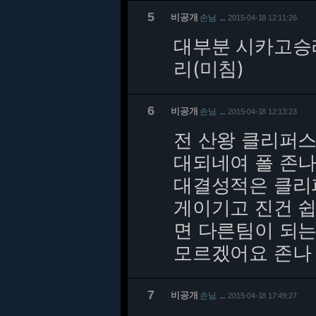
5
비공개
손님
2015-04-18 12:11:26
…
대부분 시카고승
리(미침)
6
비공개
손님
2015-04-18 12:13:23
…
전 산왕 클리퍼스
대되네여 폴 존나
대결성적은 클리
게이기고 진건 
면 다른팀이 되는
모르겠어요 존나
7
비공개
손님
2015-04-18 17:49:27
…