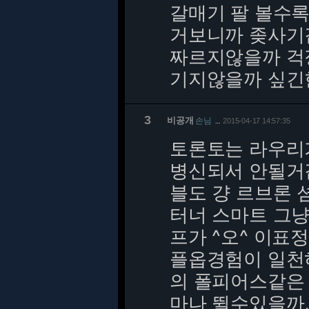
갈매기 팔 볼수
거보니까 좆사기
짜르지않을까 걱정
기지않을까 싶긴
3
비공개
손님
2015-04-17 14:57:35
…
토론토는 라우리
병신되서 안될거
블도 걍 르브론 
터너 스마트 그냥
프가 ^오^ 이표
플옵경험이 일천
의 폴피어스같은 
마나 뛸수있을까,