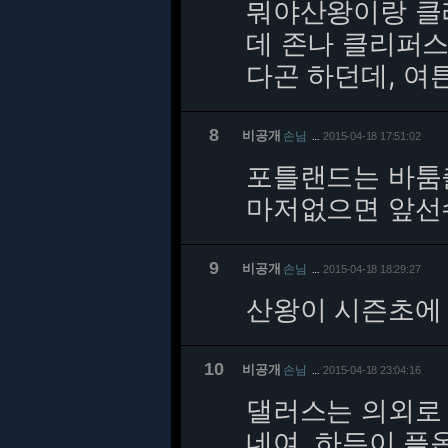
뭐야산왕이랑 클
데 존나 클리퍼
다곤 하던데, 여
8
비공개
손님
2015-04-18 17:51:02
…
포틀랜드는 바툼
마저없으면 앞선
9
비공개
손님
2015-04-18 18:29:27
…
산왕이 시즌초에 
10
비공개
손님
2015-04-18 23:04:16
…
댈러스는 의외로
네여, 하든이 플