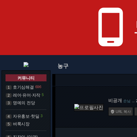
phone_android
농구
커뮤니티
호기심해결
696
1
레어·유머·자작
5
2
비공개
손님
…
명예의 전당
3
URL 복사

자유홍보·핫딜
3
4
벼룩시장
5
직장인 (익명)