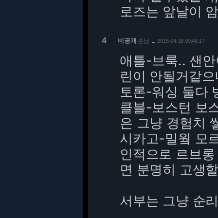
로즈는 앞날이 암
4
비공개
손님
2015-04-18 09:46:17
…
애틀-브룩.. 샌
린이 안될거같으니
토론-워싱 둘다 
클블-보스턴 보
은 그냥 경험치 
시카고-밀웤 모르
인적으로 르브롱 
면 분명히 고생
서부는 그냥 순리