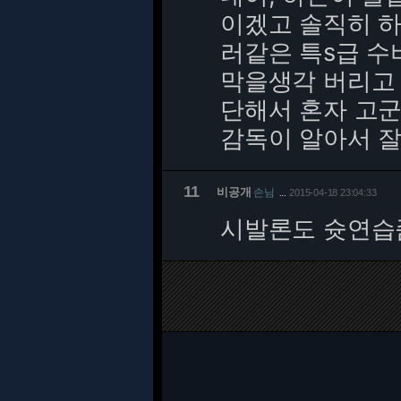
이겠고 솔직히 
러같은 특s급 
막을생각 버리고
단해서 혼자 고
감독이 알아서 잘
11
비공개
손님
2015-04-18 23:04:33
…
시발론도 슛연습