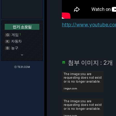
http://www.youtube.c
인기 소모임
게임
1
G
자동차
K
농구
B
keyboard_arrow_down
첨부 이미지 : 2개

ⓒ TE31.COM