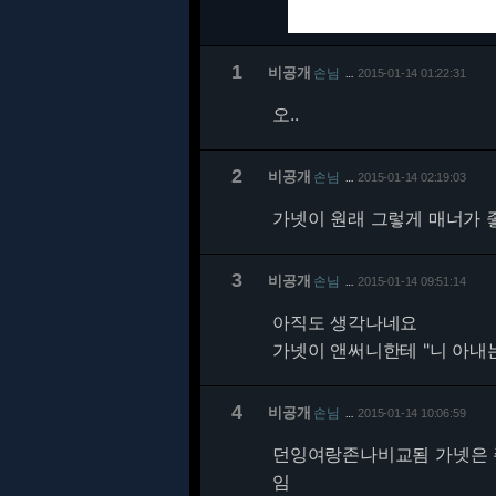
1
비공개
손님
2015-01-14 01:22:31
…
오..
2
비공개
손님
2015-01-14 02:19:03
…
가넷이 원래 그렇게 매너가 
3
비공개
손님
2015-01-14 09:51:14
…
아직도 생각나네요
가넷이 앤써니한테 "니 아내
4
비공개
손님
2015-01-14 10:06:59
…
던잉여랑존나비교됨 가넷은 
임