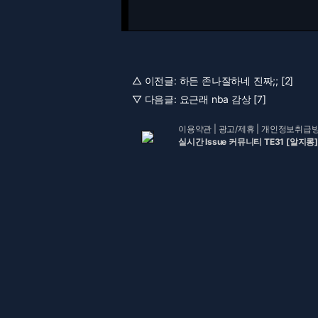
△ 이전글:
하든 존나잘하네 진짜;; [2]
▽ 다음글:
요근래 nba 감상 [7]
이용약관
|
광고/제휴
|
개인정보취급
실시간 Issue 커뮤니티 TE31 [알지롱]