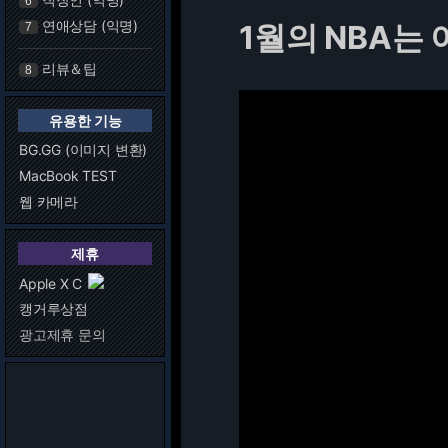
6
연애상담 (익명)
1월의 NBA는
7
리뷰＆팁
8
유용한 기능
BG.GG (이미지 변환)
MacBook TEST
웹 카메라
제휴
Apple X C
캥거루상점
광고제휴 문의