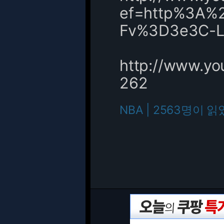
ef=http%3A%
Fv%3D3e3C-LQ
http://www.y
262
NBA | 2563명이 