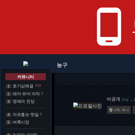
phone_android
농구
커뮤니티
호기심해결
708
1
레어·유머·자작
5
2
비공개
손님
…
명예의 전당
3
URL 복사

자유홍보·핫딜
3
4
벼룩시장
5
직장인 (익명)