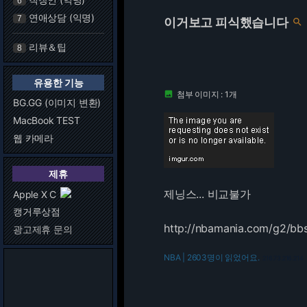
6
연애상담 (익명)
7
이거보고 피식했습니다

리뷰＆팁
8
유용한 기능
첨부 이미지 : 1개

BG.GG (이미지 변환)
MacBook TEST
웹 카메라
제휴
제닝스... 비교불가
Apple X C
캥거루상점
http://nbamania.com/g2/bb
광고제휴 문의
NBA | 2603명이 읽었어요.
216.73.216.214