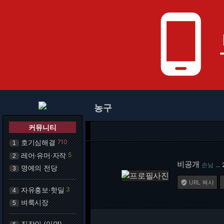
phone_android
농구
커뮤니티
호기심해결
710
1
레어·유머·자작
5
2
비공개
손님
…
명예의 전당
3
URL 복사

자유홍보·핫딜
3
4
벼룩시장
5
직장인 (익명)