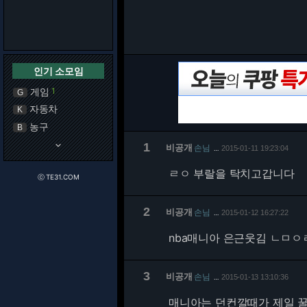
인기 소모임
게임
1
G
자동차
K
농구
B
keyboard_arrow_down
1
비공개
손님
2015-01-11 19:23:04
…
ㄹㅇ 부랄을 탁치고갑니다
ⓒ TE31.COM
2
비공개
손님
2015-01-12 16:27:22
…
nba매니아 은근웃김 ㄴㅁ
3
비공개
손님
2015-01-13 13:10:36
…
매니아는 던컨깔때가 제일 