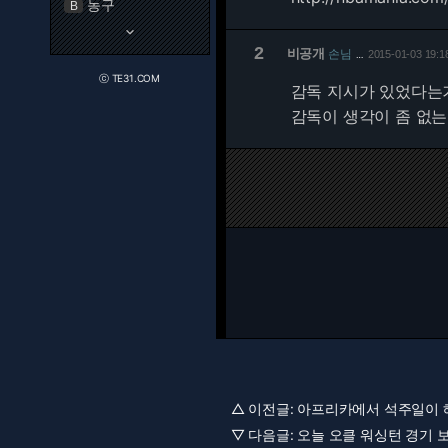
농구
B
keyboard_arrow_down
2
비공개
손님
2015-01-03 19:1
…
ⓒ TE31.COM
감독 지시가 있었다는거
감독이 생각이 좀 없는듯
△ 이전글:
아프리카에서 석주일이 
▽ 다음글:
오늘 오클 워싱턴 경기 보