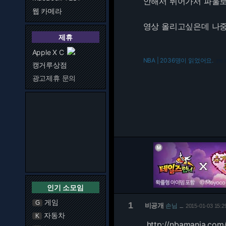
안해서 뛰어가서 파울
웹 카메라
영상 올리고싶은데 나중
제휴
Apple X C
NBA | 2036명이 읽었어요.
216.
캥거루상점
광고제휴 문의
인기 소모임
게임
G
1
비공개
손님
2015-01-03 15:2
…
자동차
K
http://nbamania.co