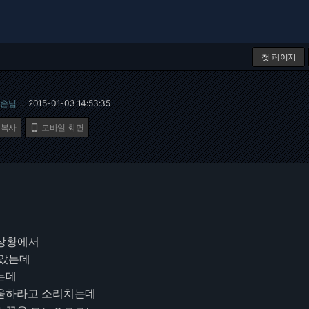
첫 페이지
손님
2015-01-03 14:53:35
…
 복사
모바일 화면

 상황에서
남았는데
는데
파울하라고 소리치는데