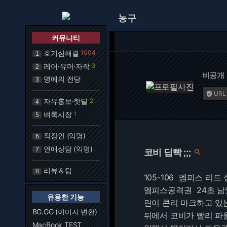
농구
커뮤니티
호기심해결
1004
1
레어·유머·자작
3
2
비공개
명예의 전당
3
URL

자유홍보·핫딜
2
4
벼룩시장
1
5
직장인 (익명)
6
연애상담 (익명)
7
코비 딥빡 ;;;

리뷰＆팁
8
105-106 멤피스 리드
멤피스공격권 24초 
유용한 기능
린이 콘리 마크하고 있
BG.GG (이미지 변환)
뒤에서 코비가 빨리 
MacBook TEST