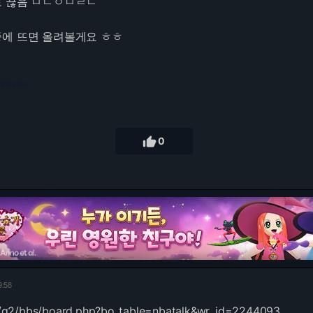
로 끊음 ㅁㄴㅇㅁㄹㄴ
에 뜨면 올려볼게요 ㅎㅎ
73.216.150

0
9:58
m/g2/bbs/board.php?bo_table=nbatalk&wr_id=2244093