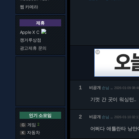
웹 카메라
제휴
Apple X C
캥거루상점
광고제휴 문의
1
비공개
손님
2026-01-09 08:4
…
기껏 간 곳이 워싱턴..
인기 소모임
2
비공개
손님
2026-01-10 02:1
…
게임
2
G
어쩌다 애틀란타 낭만이
자동차
K