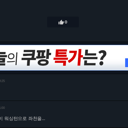

0
8:25
1:00
 워싱턴으로 좌천을...