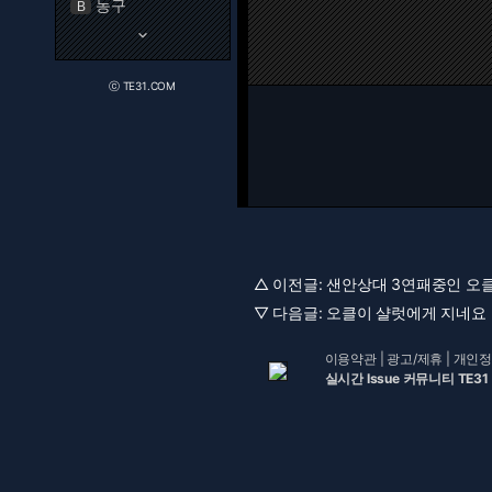
농구
B
keyboard_arrow_down
ⓒ TE31.COM
△ 이전글:
샌안상대 3연패중인 오클 
▽ 다음글:
오클이 샬럿에게 지네요 [
이용약관
|
광고/제휴
|
개인정
실시간 Issue 커뮤니티 TE31