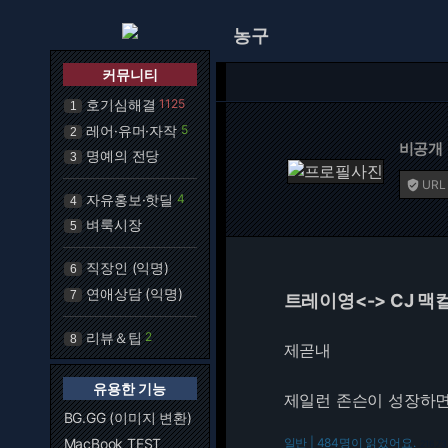
농구
커뮤니티
호기심해결
1125
1
레어·유머·자작
5
2
비공개
명예의 전당
3
URL

자유홍보·핫딜
4
4
벼룩시장
5
직장인 (익명)
6
연애상담 (익명)
7
트레이영<-> CJ 맥
리뷰＆팁
2
8
제곧내
유용한 기능
제일런 존슨이 성장하면
BG.GG (이미지 변환)
MacBook TEST
일반 | 484명이 읽었어요.
216.73