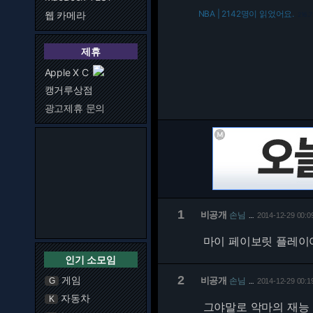
NBA | 2142명이 읽었어요.
웹 카메라
216.7
제휴
Apple X C
캥거루상점
광고제휴 문의
1
비공개
손님
2014-12-29 00:0
…
마이 페이보릿 플레이
인기 소모임
2
게임
비공개
손님
G
2014-12-29 00:1
…
자동차
K
그야말로 악마의 재능