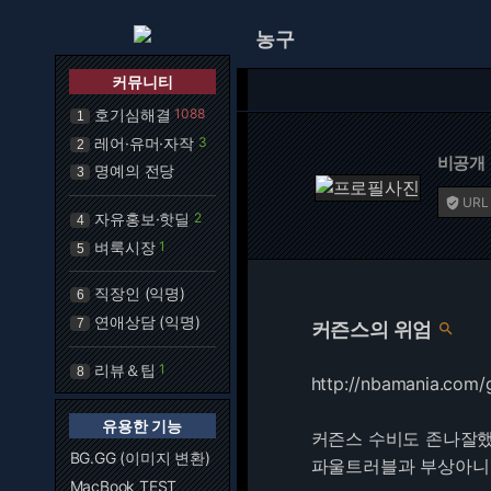
농구
커뮤니티
호기심해결
1088
1
레어·유머·자작
3
2
비공개
명예의 전당
3
URL

자유홍보·핫딜
2
4
벼룩시장
1
5
직장인 (익명)
6
연애상담 (익명)
7
커즌스의 위엄

리뷰＆팁
1
8
http://nbamania.com
유용한 기능
커즌스 수비도 존나잘했
BG.GG (이미지 변환)
파울트러블과 부상아니
MacBook TEST