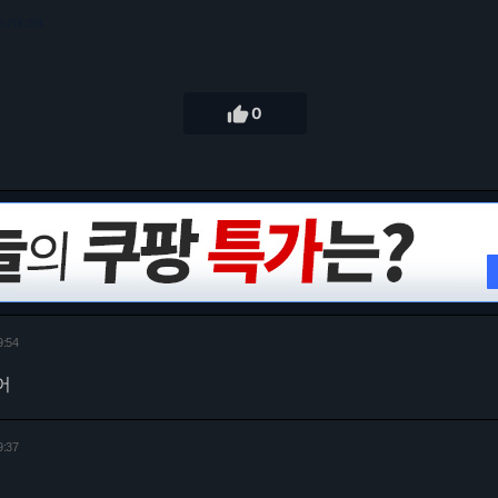
3.216.238

0
9:54
어
9:37