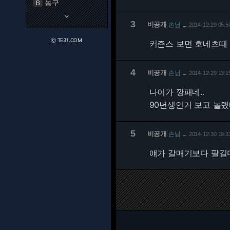
농구
B
keyboard_arrow_down
3
비공개
손님
2014-12-29 05:5
…
ⓒ TE31.COM
커즌스 보면 호네츠때
4
비공개
손님
2014-12-29 13:1
…
나이가 깡패네..
90년생인거 보고 놀
5
비공개
손님
2014-12-30 19:3
…
얘가 갈매기보다 팔길