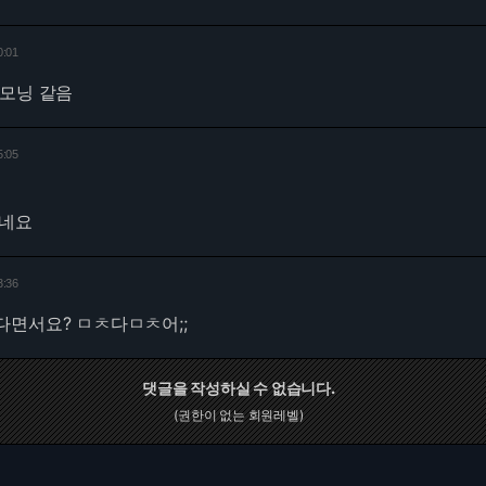
0:01
 모닝 같음
5:05
랬네요
3:36
다면서요? ㅁㅊ다ㅁㅊ어;;
댓글을 작성하실 수 없습니다.
(권한이 없는 회원레벨)